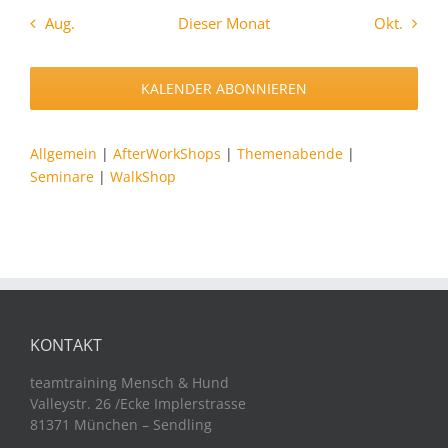
Aug.
Dieser Monat
Okt.
KALENDER ABONNIEREN
Allgemein
|
AfterWorkShops
|
Themenabende
|
Seminare
|
WalkShop
KONTAKT
teamtraining Mensch & Hund
Valleystr. 26 /Ecke Implerstrasse
81371 München – Sendling