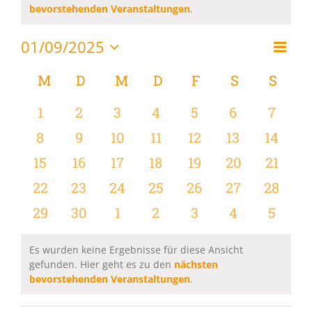
Hinweis
bevorstehenden Veranstaltungen
.
01/09/2025
Vera
Monat
Ansi
Datum
Ansi
wählen.
Kalender
M
MONTAG
D
DIENSTAG
M
MITTWOCH
D
DONNERSTAG
F
FREITAG
S
SAMSTAG
S
SON
Navi
Navi
von
0
0
0
0
0
0
0
1
2
3
4
5
6
7
Veranstaltungen
Veranstaltungen
Veranstaltungen
Veranstaltungen
Veranstaltungen
Veranstaltungen
Veranstaltu
Verans
0
0
0
0
0
0
0
8
9
10
11
12
13
14
Veranstaltungen
Veranstaltungen
Veranstaltungen
Veranstaltungen
Veranstaltungen
Veranstaltu
Verans
0
0
0
0
0
0
0
15
16
17
18
19
20
21
Veranstaltungen
Veranstaltungen
Veranstaltungen
Veranstaltungen
Veranstaltungen
Veranstaltun
Verans
0
0
0
0
0
0
0
22
23
24
25
26
27
28
Veranstaltungen
Veranstaltungen
Veranstaltungen
Veranstaltungen
Veranstaltungen
Veranstaltun
Verans
0
0
0
0
0
0
0
29
30
1
2
3
4
5
Veranstaltungen
Veranstaltungen
Veranstaltungen
Veranstaltungen
Veranstaltungen
Veranstaltu
Verans
Es wurden keine Ergebnisse für diese Ansicht
gefunden. Hier geht es zu den
nächsten
Hinweis
bevorstehenden Veranstaltungen
.