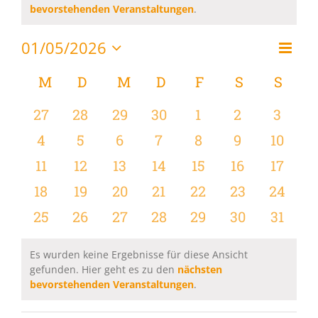
Hinweis
bevorstehenden Veranstaltungen
.
01/05/2026
Vera
Monat
Ansi
Datum
Ansi
wählen.
Kalender
M
MONTAG
D
DIENSTAG
M
MITTWOCH
D
DONNERSTAG
F
FREITAG
S
SAMSTAG
S
SON
Navi
Navi
von
0
0
0
0
0
0
0
27
28
29
30
1
2
3
Veranstaltungen
Veranstaltungen
Veranstaltungen
Veranstaltungen
Veranstaltungen
Veranstaltungen
Veranstaltu
Verans
0
0
0
0
0
0
0
4
5
6
7
8
9
10
Veranstaltungen
Veranstaltungen
Veranstaltungen
Veranstaltungen
Veranstaltungen
Veranstaltu
Verans
0
0
0
0
0
0
0
11
12
13
14
15
16
17
Veranstaltungen
Veranstaltungen
Veranstaltungen
Veranstaltungen
Veranstaltungen
Veranstaltu
Verans
0
0
0
0
0
0
0
18
19
20
21
22
23
24
Veranstaltungen
Veranstaltungen
Veranstaltungen
Veranstaltungen
Veranstaltungen
Veranstaltun
Verans
0
0
0
0
0
0
0
25
26
27
28
29
30
31
Veranstaltungen
Veranstaltungen
Veranstaltungen
Veranstaltungen
Veranstaltungen
Veranstaltun
Verans
Es wurden keine Ergebnisse für diese Ansicht
gefunden. Hier geht es zu den
nächsten
Hinweis
bevorstehenden Veranstaltungen
.