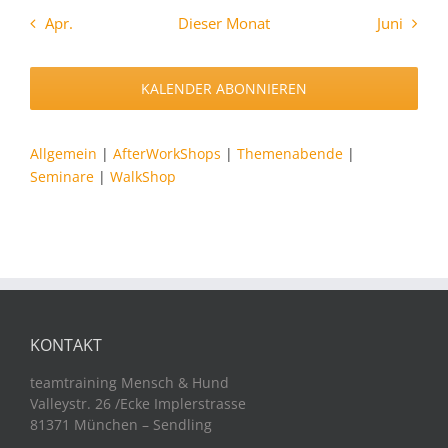
Apr.
Dieser Monat
Juni
KALENDER ABONNIEREN
Allgemein
|
AfterWorkShops
|
Themenabende
|
Seminare
|
WalkShop
KONTAKT
teamtraining Mensch & Hund
Valleystr. 26 /Ecke Implerstrasse
81371 München – Sendling