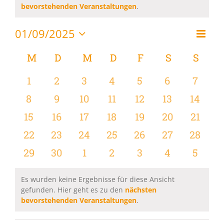
Hinweis
bevorstehenden Veranstaltungen
.
01/09/2025
Vera
Monat
Ansi
Datum
Ansi
wählen.
Kalender
M
MONTAG
D
DIENSTAG
M
MITTWOCH
D
DONNERSTAG
F
FREITAG
S
SAMSTAG
S
SON
Navi
Navi
von
0
0
0
0
0
0
0
1
2
3
4
5
6
7
Veranstaltungen
Veranstaltungen
Veranstaltungen
Veranstaltungen
Veranstaltungen
Veranstaltungen
Veranstaltu
Verans
0
0
0
0
0
0
0
8
9
10
11
12
13
14
Veranstaltungen
Veranstaltungen
Veranstaltungen
Veranstaltungen
Veranstaltungen
Veranstaltu
Verans
0
0
0
0
0
0
0
15
16
17
18
19
20
21
Veranstaltungen
Veranstaltungen
Veranstaltungen
Veranstaltungen
Veranstaltungen
Veranstaltun
Verans
0
0
0
0
0
0
0
22
23
24
25
26
27
28
Veranstaltungen
Veranstaltungen
Veranstaltungen
Veranstaltungen
Veranstaltungen
Veranstaltun
Verans
0
0
0
0
0
0
0
29
30
1
2
3
4
5
Veranstaltungen
Veranstaltungen
Veranstaltungen
Veranstaltungen
Veranstaltungen
Veranstaltu
Verans
Es wurden keine Ergebnisse für diese Ansicht
gefunden. Hier geht es zu den
nächsten
Hinweis
bevorstehenden Veranstaltungen
.