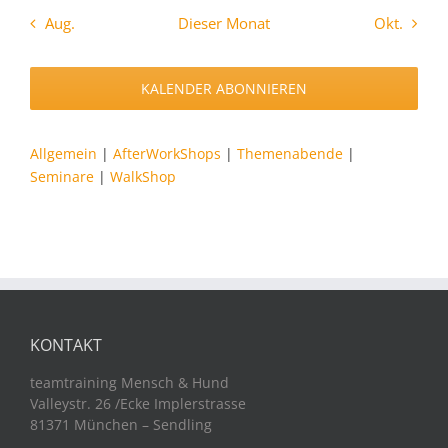
Aug.
Dieser Monat
Okt.
KALENDER ABONNIEREN
Allgemein
|
AfterWorkShops
|
Themenabende
|
Seminare
|
WalkShop
KONTAKT
teamtraining Mensch & Hund
Valleystr. 26 /Ecke Implerstrasse
81371 München – Sendling