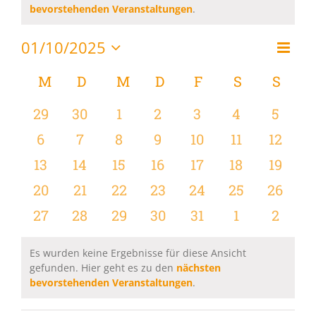
Hinweis
bevorstehenden Veranstaltungen
.
01/10/2025
Vera
Monat
Ansi
Datum
Ansi
wählen.
Kalender
M
MONTAG
D
DIENSTAG
M
MITTWOCH
D
DONNERSTAG
F
FREITAG
S
SAMSTAG
S
SON
Navi
Navi
von
0
0
0
0
0
0
0
29
30
1
2
3
4
5
Veranstaltungen
Veranstaltungen
Veranstaltungen
Veranstaltungen
Veranstaltungen
Veranstaltungen
Veranstaltu
Verans
0
0
0
0
0
0
0
6
7
8
9
10
11
12
Veranstaltungen
Veranstaltungen
Veranstaltungen
Veranstaltungen
Veranstaltungen
Veranstaltu
Verans
0
0
0
0
0
0
0
13
14
15
16
17
18
19
Veranstaltungen
Veranstaltungen
Veranstaltungen
Veranstaltungen
Veranstaltungen
Veranstaltu
Verans
0
0
0
0
0
0
0
20
21
22
23
24
25
26
Veranstaltungen
Veranstaltungen
Veranstaltungen
Veranstaltungen
Veranstaltungen
Veranstaltun
Verans
0
0
0
0
0
0
0
27
28
29
30
31
1
2
Veranstaltungen
Veranstaltungen
Veranstaltungen
Veranstaltungen
Veranstaltungen
Veranstaltu
Verans
Es wurden keine Ergebnisse für diese Ansicht
gefunden. Hier geht es zu den
nächsten
Hinweis
bevorstehenden Veranstaltungen
.