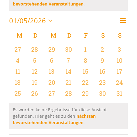
Hinweis
bevorstehenden Veranstaltungen
.
01/05/2026
Vera
Monat
Ansi
Datum
Ansi
wählen.
Kalender
M
MONTAG
D
DIENSTAG
M
MITTWOCH
D
DONNERSTAG
F
FREITAG
S
SAMSTAG
S
SON
Navi
Navi
von
0
0
0
0
0
0
0
27
28
29
30
1
2
3
Veranstaltungen
Veranstaltungen
Veranstaltungen
Veranstaltungen
Veranstaltungen
Veranstaltungen
Veranstaltu
Verans
0
0
0
0
0
0
0
4
5
6
7
8
9
10
Veranstaltungen
Veranstaltungen
Veranstaltungen
Veranstaltungen
Veranstaltungen
Veranstaltu
Verans
0
0
0
0
0
0
0
11
12
13
14
15
16
17
Veranstaltungen
Veranstaltungen
Veranstaltungen
Veranstaltungen
Veranstaltungen
Veranstaltu
Verans
0
0
0
0
0
0
0
18
19
20
21
22
23
24
Veranstaltungen
Veranstaltungen
Veranstaltungen
Veranstaltungen
Veranstaltungen
Veranstaltun
Verans
0
0
0
0
0
0
0
25
26
27
28
29
30
31
Veranstaltungen
Veranstaltungen
Veranstaltungen
Veranstaltungen
Veranstaltungen
Veranstaltun
Verans
Es wurden keine Ergebnisse für diese Ansicht
gefunden. Hier geht es zu den
nächsten
Hinweis
bevorstehenden Veranstaltungen
.