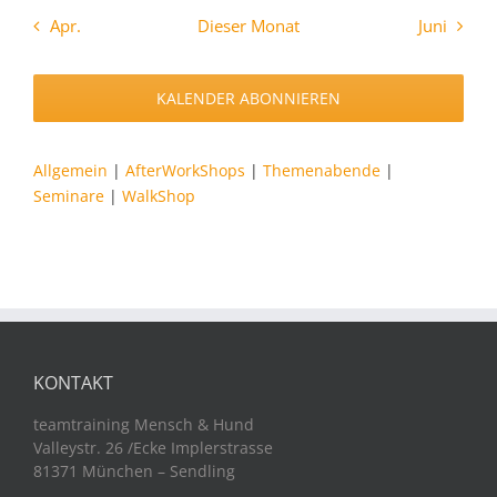
Apr.
Dieser Monat
Juni
KALENDER ABONNIEREN
Allgemein
|
AfterWorkShops
|
Themenabende
|
Seminare
|
WalkShop
KONTAKT
teamtraining Mensch & Hund
Valleystr. 26 /Ecke Implerstrasse
81371 München – Sendling