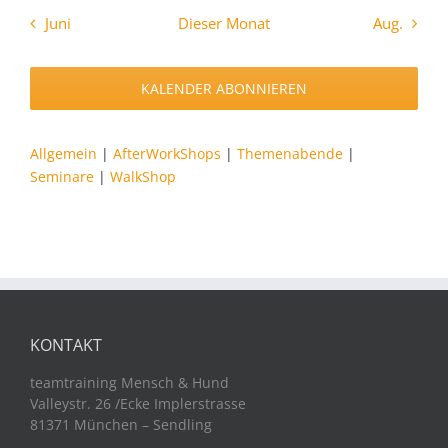
Juni
Dieser Monat
Aug.
KALENDER ABONNIEREN
Allgemein
|
AfterWorkShops
|
Themenabende
|
Seminare
|
WalkShop
KONTAKT
teamtraining Mensch & Hund
Valleystr. 26 /Ecke Implerstrasse
81371 München – Sendling