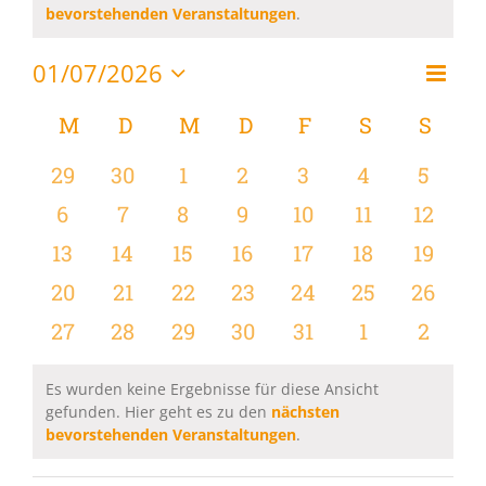
Hinweis
bevorstehenden Veranstaltungen
.
01/07/2026
Vera
Monat
Ansi
Datum
Ansi
wählen.
Kalender
M
MONTAG
D
DIENSTAG
M
MITTWOCH
D
DONNERSTAG
F
FREITAG
S
SAMSTAG
S
SON
Navi
Navi
von
0
0
0
0
0
0
0
29
30
1
2
3
4
5
Veranstaltungen
Veranstaltungen
Veranstaltungen
Veranstaltungen
Veranstaltungen
Veranstaltungen
Veranstaltu
Verans
0
0
0
0
0
0
0
6
7
8
9
10
11
12
Veranstaltungen
Veranstaltungen
Veranstaltungen
Veranstaltungen
Veranstaltungen
Veranstaltu
Verans
0
0
0
0
0
0
0
13
14
15
16
17
18
19
Veranstaltungen
Veranstaltungen
Veranstaltungen
Veranstaltungen
Veranstaltungen
Veranstaltu
Verans
0
0
0
0
0
0
0
20
21
22
23
24
25
26
Veranstaltungen
Veranstaltungen
Veranstaltungen
Veranstaltungen
Veranstaltungen
Veranstaltun
Verans
0
0
0
0
0
0
0
27
28
29
30
31
1
2
Veranstaltungen
Veranstaltungen
Veranstaltungen
Veranstaltungen
Veranstaltungen
Veranstaltu
Verans
Es wurden keine Ergebnisse für diese Ansicht
gefunden. Hier geht es zu den
nächsten
Hinweis
bevorstehenden Veranstaltungen
.