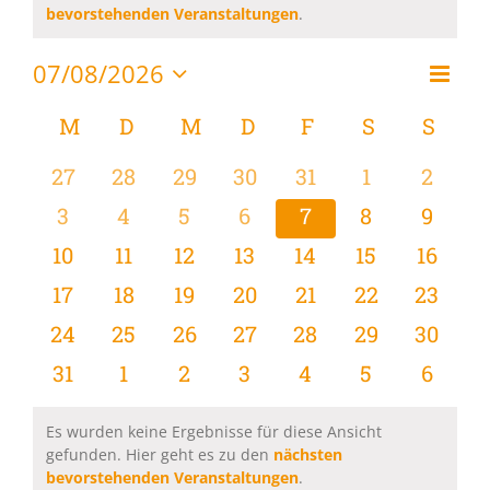
Hinweis
bevorstehenden Veranstaltungen
.
07/08/2026
Vera
Monat
Ansi
Datum
Ansi
wählen.
Kalender
M
MONTAG
D
DIENSTAG
M
MITTWOCH
D
DONNERSTAG
F
FREITAG
S
SAMSTAG
S
SON
Navi
Navi
von
0
0
0
0
0
0
0
27
28
29
30
31
1
2
Veranstaltungen
Veranstaltungen
Veranstaltungen
Veranstaltungen
Veranstaltungen
Veranstaltungen
Veranstaltu
Verans
0
0
0
0
0
0
0
3
4
5
6
7
8
9
Veranstaltungen
Veranstaltungen
Veranstaltungen
Veranstaltungen
Veranstaltungen
Veranstaltu
Verans
0
0
0
0
0
0
0
10
11
12
13
14
15
16
Veranstaltungen
Veranstaltungen
Veranstaltungen
Veranstaltungen
Veranstaltungen
Veranstaltu
Verans
0
0
0
0
0
0
0
17
18
19
20
21
22
23
Veranstaltungen
Veranstaltungen
Veranstaltungen
Veranstaltungen
Veranstaltungen
Veranstaltun
Verans
0
0
0
0
0
0
0
24
25
26
27
28
29
30
Veranstaltungen
Veranstaltungen
Veranstaltungen
Veranstaltungen
Veranstaltungen
Veranstaltun
Verans
0
0
0
0
0
0
0
31
1
2
3
4
5
6
Veranstaltungen
Veranstaltungen
Veranstaltungen
Veranstaltungen
Veranstaltungen
Veranstaltu
Verans
Es wurden keine Ergebnisse für diese Ansicht
gefunden. Hier geht es zu den
nächsten
Hinweis
bevorstehenden Veranstaltungen
.