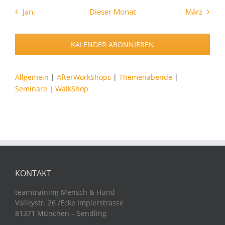
Jan.
Dieser Monat
März
KALENDER ABONNIEREN
Allgemein
|
AfterWorkShops
|
Themenabende
|
Seminare
|
WalkShop
KONTAKT
teamtraining Mensch & Hund
Valleystr. 26 /Ecke Implerstrasse
81371 München – Sendling