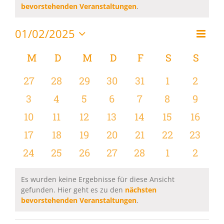
Hinweis
bevorstehenden Veranstaltungen
.
01/02/2025
Vera
Monat
Ansi
Datum
Ansi
wählen.
Kalender
M
MONTAG
D
DIENSTAG
M
MITTWOCH
D
DONNERSTAG
F
FREITAG
S
SAMSTAG
S
SON
Navi
Navi
von
0
0
0
0
0
0
0
27
28
29
30
31
1
2
Veranstaltungen
Veranstaltungen
Veranstaltungen
Veranstaltungen
Veranstaltungen
Veranstaltungen
Veranstaltu
Verans
0
0
0
0
0
0
0
3
4
5
6
7
8
9
Veranstaltungen
Veranstaltungen
Veranstaltungen
Veranstaltungen
Veranstaltungen
Veranstaltu
Verans
0
0
0
0
0
0
0
10
11
12
13
14
15
16
Veranstaltungen
Veranstaltungen
Veranstaltungen
Veranstaltungen
Veranstaltungen
Veranstaltu
Verans
0
0
0
0
0
0
0
17
18
19
20
21
22
23
Veranstaltungen
Veranstaltungen
Veranstaltungen
Veranstaltungen
Veranstaltungen
Veranstaltun
Verans
0
0
0
0
0
0
0
24
25
26
27
28
1
2
Veranstaltungen
Veranstaltungen
Veranstaltungen
Veranstaltungen
Veranstaltungen
Veranstaltu
Verans
Es wurden keine Ergebnisse für diese Ansicht
gefunden. Hier geht es zu den
nächsten
Hinweis
bevorstehenden Veranstaltungen
.