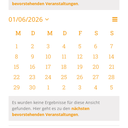
Hinweis
bevorstehenden Veranstaltungen
.
01/06/2026
Vera
Monat
Ansi
Datum
Ansi
wählen.
Kalender
M
MONTAG
D
DIENSTAG
M
MITTWOCH
D
DONNERSTAG
F
FREITAG
S
SAMSTAG
S
SON
Navi
Navi
von
0
0
0
0
0
0
0
1
2
3
4
5
6
7
Veranstaltungen
Veranstaltungen
Veranstaltungen
Veranstaltungen
Veranstaltungen
Veranstaltungen
Veranstaltu
Verans
0
0
0
0
0
0
0
8
9
10
11
12
13
14
Veranstaltungen
Veranstaltungen
Veranstaltungen
Veranstaltungen
Veranstaltungen
Veranstaltu
Verans
0
0
0
0
0
0
0
15
16
17
18
19
20
21
Veranstaltungen
Veranstaltungen
Veranstaltungen
Veranstaltungen
Veranstaltungen
Veranstaltun
Verans
0
0
0
0
0
0
0
22
23
24
25
26
27
28
Veranstaltungen
Veranstaltungen
Veranstaltungen
Veranstaltungen
Veranstaltungen
Veranstaltun
Verans
0
0
0
0
0
0
0
29
30
1
2
3
4
5
Veranstaltungen
Veranstaltungen
Veranstaltungen
Veranstaltungen
Veranstaltungen
Veranstaltu
Verans
Es wurden keine Ergebnisse für diese Ansicht
gefunden. Hier geht es zu den
nächsten
Hinweis
bevorstehenden Veranstaltungen
.