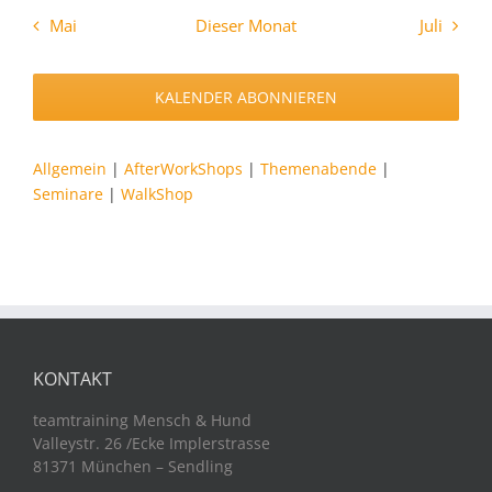
Mai
Dieser Monat
Juli
KALENDER ABONNIEREN
Allgemein
|
AfterWorkShops
|
Themenabende
|
Seminare
|
WalkShop
KONTAKT
teamtraining Mensch & Hund
Valleystr. 26 /Ecke Implerstrasse
81371 München – Sendling