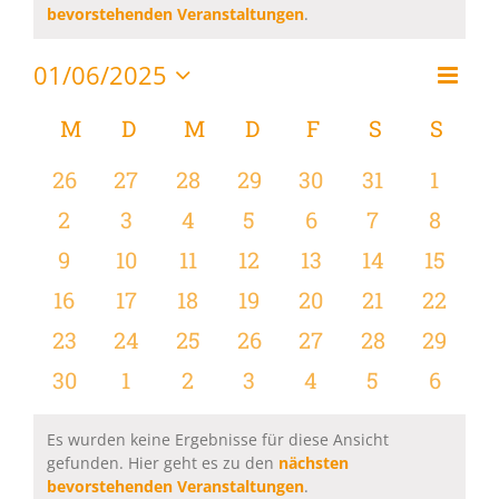
Hinweis
bevorstehenden Veranstaltungen
.
01/06/2025
Vera
Monat
Ansi
Datum
Ansi
wählen.
Kalender
M
MONTAG
D
DIENSTAG
M
MITTWOCH
D
DONNERSTAG
F
FREITAG
S
SAMSTAG
S
SON
Navi
Navi
von
0
0
0
0
0
0
0
26
27
28
29
30
31
1
Veranstaltungen
Veranstaltungen
Veranstaltungen
Veranstaltungen
Veranstaltungen
Veranstaltungen
Veranstaltu
Verans
0
0
0
0
0
0
0
2
3
4
5
6
7
8
Veranstaltungen
Veranstaltungen
Veranstaltungen
Veranstaltungen
Veranstaltungen
Veranstaltu
Verans
0
0
0
0
0
0
0
9
10
11
12
13
14
15
Veranstaltungen
Veranstaltungen
Veranstaltungen
Veranstaltungen
Veranstaltungen
Veranstaltu
Verans
0
0
0
0
0
0
0
16
17
18
19
20
21
22
Veranstaltungen
Veranstaltungen
Veranstaltungen
Veranstaltungen
Veranstaltungen
Veranstaltu
Verans
0
0
0
0
0
0
0
23
24
25
26
27
28
29
Veranstaltungen
Veranstaltungen
Veranstaltungen
Veranstaltungen
Veranstaltungen
Veranstaltun
Verans
0
0
0
0
0
0
0
30
1
2
3
4
5
6
Veranstaltungen
Veranstaltungen
Veranstaltungen
Veranstaltungen
Veranstaltungen
Veranstaltu
Verans
Es wurden keine Ergebnisse für diese Ansicht
gefunden. Hier geht es zu den
nächsten
Hinweis
bevorstehenden Veranstaltungen
.