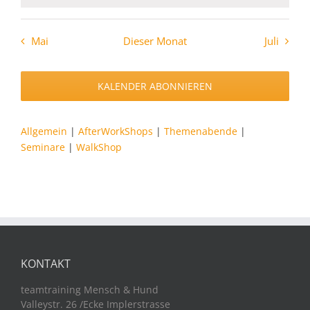
Mai
Dieser Monat
Juli
KALENDER ABONNIEREN
Allgemein
|
AfterWorkShops
|
Themenabende
|
Seminare
|
WalkShop
KONTAKT
teamtraining Mensch & Hund
Valleystr. 26 /Ecke Implerstrasse