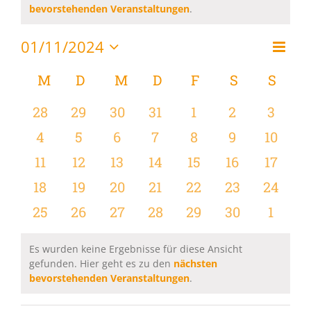
Hinweis
bevorstehenden Veranstaltungen
.
01/11/2024
Vera
Monat
Ansi
Datum
Ansi
wählen.
Kalender
M
MONTAG
D
DIENSTAG
M
MITTWOCH
D
DONNERSTAG
F
FREITAG
S
SAMSTAG
S
SON
Navi
Navi
von
0
0
0
0
0
0
0
28
29
30
31
1
2
3
Veranstaltungen
Veranstaltungen
Veranstaltungen
Veranstaltungen
Veranstaltungen
Veranstaltungen
Veranstaltu
Verans
0
0
0
0
0
0
0
4
5
6
7
8
9
10
Veranstaltungen
Veranstaltungen
Veranstaltungen
Veranstaltungen
Veranstaltungen
Veranstaltu
Verans
0
0
0
0
0
0
0
11
12
13
14
15
16
17
Veranstaltungen
Veranstaltungen
Veranstaltungen
Veranstaltungen
Veranstaltungen
Veranstaltu
Verans
0
0
0
0
0
0
0
18
19
20
21
22
23
24
Veranstaltungen
Veranstaltungen
Veranstaltungen
Veranstaltungen
Veranstaltungen
Veranstaltun
Verans
0
0
0
0
0
0
0
25
26
27
28
29
30
1
Veranstaltungen
Veranstaltungen
Veranstaltungen
Veranstaltungen
Veranstaltungen
Veranstaltun
Verans
Es wurden keine Ergebnisse für diese Ansicht
gefunden. Hier geht es zu den
nächsten
Hinweis
bevorstehenden Veranstaltungen
.