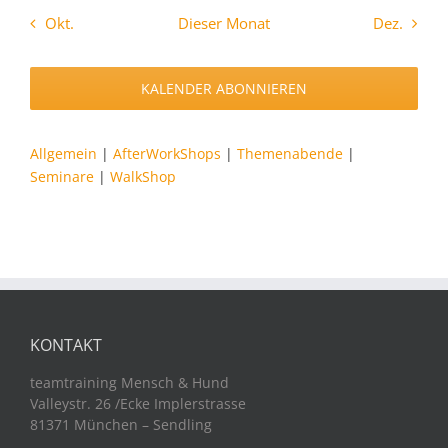
Okt.
Dieser Monat
Dez.
KALENDER ABONNIEREN
Allgemein
|
AfterWorkShops
|
Themenabende
|
Seminare
|
WalkShop
KONTAKT
teamtraining Mensch & Hund
Valleystr. 26 /Ecke Implerstrasse
81371 München – Sendling