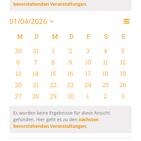
Hinweis
bevorstehenden Veranstaltungen
.
01/04/2026
Vera
Monat
Ansi
Datum
Ansi
wählen.
Kalender
M
MONTAG
D
DIENSTAG
M
MITTWOCH
D
DONNERSTAG
F
FREITAG
S
SAMSTAG
S
SON
Navi
Navi
von
0
0
0
0
0
0
0
30
31
1
2
3
4
5
Veranstaltungen
Veranstaltungen
Veranstaltungen
Veranstaltungen
Veranstaltungen
Veranstaltungen
Veranstaltu
Verans
0
0
0
0
0
0
0
6
7
8
9
10
11
12
Veranstaltungen
Veranstaltungen
Veranstaltungen
Veranstaltungen
Veranstaltungen
Veranstaltu
Verans
0
0
0
0
0
0
0
13
14
15
16
17
18
19
Veranstaltungen
Veranstaltungen
Veranstaltungen
Veranstaltungen
Veranstaltungen
Veranstaltu
Verans
0
0
0
0
0
0
0
20
21
22
23
24
25
26
Veranstaltungen
Veranstaltungen
Veranstaltungen
Veranstaltungen
Veranstaltungen
Veranstaltun
Verans
0
0
0
0
0
0
0
27
28
29
30
1
2
3
Veranstaltungen
Veranstaltungen
Veranstaltungen
Veranstaltungen
Veranstaltungen
Veranstaltu
Verans
Es wurden keine Ergebnisse für diese Ansicht
gefunden. Hier geht es zu den
nächsten
Hinweis
bevorstehenden Veranstaltungen
.