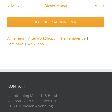
März
Dieser Monat
Mai
KALENDER ABONNIEREN
Allgemein
|
AfterWorkShops
|
Themenabende
|
Seminare
|
WalkShop
KONTAKT
teamtraining Mensch & Hund
Valleystr. 26 /Ecke Implerstrasse
81371 München – Sendling