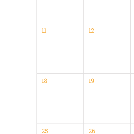
0
0
11
12
Veranstaltungen,
Veranstaltungen
0
0
18
19
Veranstaltungen,
Veranstaltungen
0
0
25
26