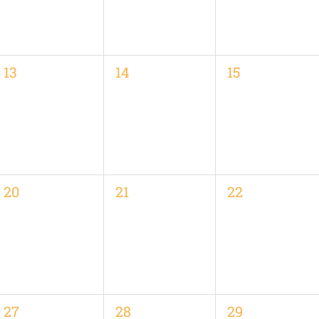
0
0
0
13
14
15
,
Veranstaltungen,
Veranstaltungen,
Veranstaltung
0
0
0
20
21
22
,
Veranstaltungen,
Veranstaltungen,
Veranstaltung
0
0
0
27
28
29