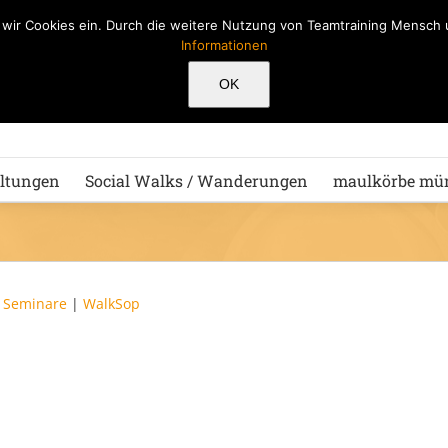
n wir Cookies ein. Durch die weitere Nutzung von Teamtraining Mensc
Informationen
Hu
OK
ltungen
Social Walks / Wanderungen
maulkörbe mü
|
Seminare
|
WalkSop