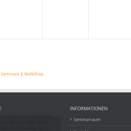
,
Veranstaltungen,
Veranstaltungen,
Veranstaltung
|
Seminare
|
WalkShop
E
INFORMATIONEN
us datenschutzrechtlichen
Seminarraum
Gründen benötigt Google
aps Ihre Einwilligung um