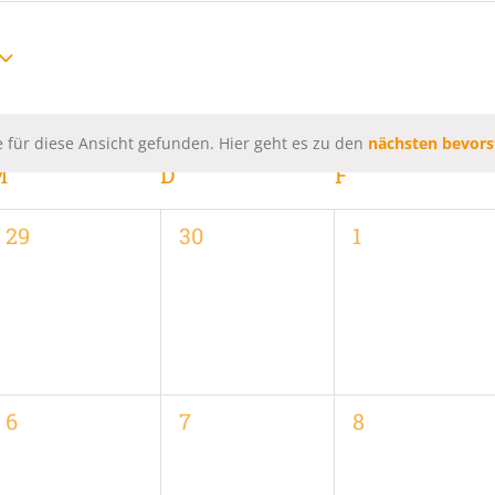
 für diese Ansicht gefunden. Hier geht es zu den
nächsten bevors
Hinweis
M
MITTWOCH
D
DONNERSTAG
F
FREITAG
0
0
0
29
30
1
,
Veranstaltungen,
Veranstaltungen,
Veranstaltung
0
0
0
6
7
8
,
Veranstaltungen,
Veranstaltungen,
Veranstaltung