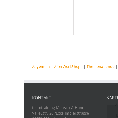
Veranstaltungen,
Veranstaltungen
Allgemein
|
AfterWorkShops
|
Themenabende
KONTAKT
KART
A
teamtraining Mensch & Hund
Valleystr. 26 /Ecke Implerstrasse
M