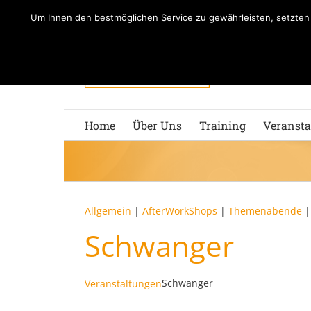
Zum
Um Ihnen den bestmöglichen Service zu gewährleisten, setzte
Inhalt
springen
Home
Über Uns
Training
Veransta
Allgemein
|
AfterWorkShops
|
Themenabende
Schwanger
Schwanger
Veranstaltungen