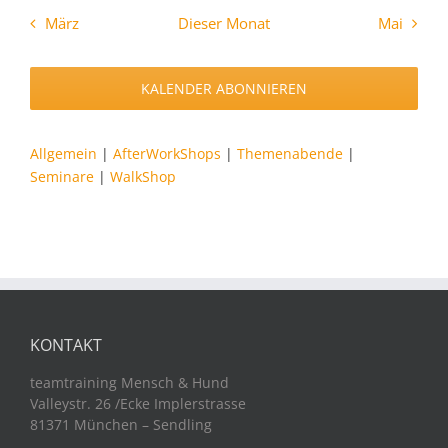
März
Dieser Monat
Mai
KALENDER ABONNIEREN
Allgemein
|
AfterWorkShops
|
Themenabende
|
Seminare
|
WalkShop
KONTAKT
teamtraining Mensch & Hund
Valleystr. 26 /Ecke Implerstrasse
81371 München – Sendling