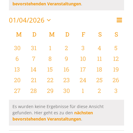
Hinweis
bevorstehenden Veranstaltungen
.
01/04/2026
Vera
Monat
Ansi
Datum
Ansi
wählen.
Kalender
M
MONTAG
D
DIENSTAG
M
MITTWOCH
D
DONNERSTAG
F
FREITAG
S
SAMSTAG
S
SON
Navi
Navi
von
0
0
0
0
0
0
0
30
31
1
2
3
4
5
Veranstaltungen
Veranstaltungen
Veranstaltungen
Veranstaltungen
Veranstaltungen
Veranstaltungen
Veranstaltu
Verans
0
0
0
0
0
0
0
6
7
8
9
10
11
12
Veranstaltungen
Veranstaltungen
Veranstaltungen
Veranstaltungen
Veranstaltungen
Veranstaltu
Verans
0
0
0
0
0
0
0
13
14
15
16
17
18
19
Veranstaltungen
Veranstaltungen
Veranstaltungen
Veranstaltungen
Veranstaltungen
Veranstaltu
Verans
0
0
0
0
0
0
0
20
21
22
23
24
25
26
Veranstaltungen
Veranstaltungen
Veranstaltungen
Veranstaltungen
Veranstaltungen
Veranstaltun
Verans
0
0
0
0
0
0
0
27
28
29
30
1
2
3
Veranstaltungen
Veranstaltungen
Veranstaltungen
Veranstaltungen
Veranstaltungen
Veranstaltu
Verans
Es wurden keine Ergebnisse für diese Ansicht
gefunden. Hier geht es zu den
nächsten
Hinweis
bevorstehenden Veranstaltungen
.