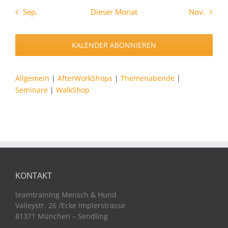
Sep.
Dieser Monat
Nov.
KALENDER ABONNIEREN
Allgemein
|
AfterWorkShops
|
Themenabende
|
Seminare
|
WalkShop
KONTAKT
teamtraining Mensch & Hund
Valleystr. 26 /Ecke Implerstrasse
81371 München – Sendling