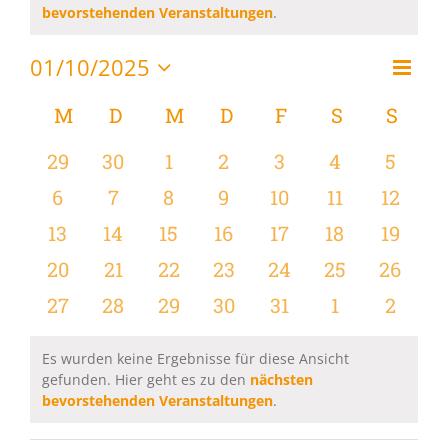
Hinweis
bevorstehenden Veranstaltungen
.
01/10/2025
Vera
Monat
Ansi
Datum
Ansi
wählen.
Kalender
M
MONTAG
D
DIENSTAG
M
MITTWOCH
D
DONNERSTAG
F
FREITAG
S
SAMSTAG
S
SON
Navi
Navi
von
0
0
0
0
0
0
0
29
30
1
2
3
4
5
Veranstaltungen
Veranstaltungen
Veranstaltungen
Veranstaltungen
Veranstaltungen
Veranstaltungen
Veranstaltu
Verans
0
0
0
0
0
0
0
6
7
8
9
10
11
12
Veranstaltungen
Veranstaltungen
Veranstaltungen
Veranstaltungen
Veranstaltungen
Veranstaltu
Verans
0
0
0
0
0
0
0
13
14
15
16
17
18
19
Veranstaltungen
Veranstaltungen
Veranstaltungen
Veranstaltungen
Veranstaltungen
Veranstaltu
Verans
0
0
0
0
0
0
0
20
21
22
23
24
25
26
Veranstaltungen
Veranstaltungen
Veranstaltungen
Veranstaltungen
Veranstaltungen
Veranstaltun
Verans
0
0
0
0
0
0
0
27
28
29
30
31
1
2
Veranstaltungen
Veranstaltungen
Veranstaltungen
Veranstaltungen
Veranstaltungen
Veranstaltu
Verans
Es wurden keine Ergebnisse für diese Ansicht
gefunden. Hier geht es zu den
nächsten
Hinweis
bevorstehenden Veranstaltungen
.