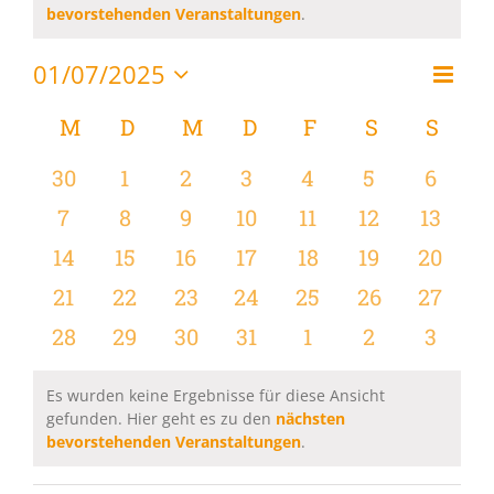
Hinweis
bevorstehenden Veranstaltungen
.
01/07/2025
Vera
Monat
Ansi
Datum
Ansi
wählen.
Kalender
M
MONTAG
D
DIENSTAG
M
MITTWOCH
D
DONNERSTAG
F
FREITAG
S
SAMSTAG
S
SON
Navi
Navi
von
0
0
0
0
0
0
0
30
1
2
3
4
5
6
Veranstaltungen
Veranstaltungen
Veranstaltungen
Veranstaltungen
Veranstaltungen
Veranstaltungen
Veranstaltu
Verans
0
0
0
0
0
0
0
7
8
9
10
11
12
13
Veranstaltungen
Veranstaltungen
Veranstaltungen
Veranstaltungen
Veranstaltungen
Veranstaltu
Verans
0
0
0
0
0
0
0
14
15
16
17
18
19
20
Veranstaltungen
Veranstaltungen
Veranstaltungen
Veranstaltungen
Veranstaltungen
Veranstaltu
Verans
0
0
0
0
0
0
0
21
22
23
24
25
26
27
Veranstaltungen
Veranstaltungen
Veranstaltungen
Veranstaltungen
Veranstaltungen
Veranstaltun
Verans
0
0
0
0
0
0
0
28
29
30
31
1
2
3
Veranstaltungen
Veranstaltungen
Veranstaltungen
Veranstaltungen
Veranstaltungen
Veranstaltu
Verans
Es wurden keine Ergebnisse für diese Ansicht
gefunden. Hier geht es zu den
nächsten
Hinweis
bevorstehenden Veranstaltungen
.