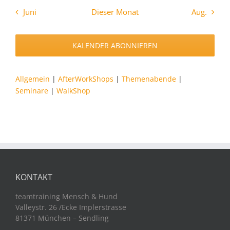
Juni
Dieser Monat
Aug.
KALENDER ABONNIEREN
Allgemein
|
AfterWorkShops
|
Themenabende
|
Seminare
|
WalkShop
KONTAKT
teamtraining Mensch & Hund
Valleystr. 26 /Ecke Implerstrasse
81371 München – Sendling