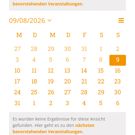
Hinweis
bevorstehenden Veranstaltungen
.
09/08/2026
Vera
Monat
Ansi
Datum
Ansi
wählen.
Kalender
M
MONTAG
D
DIENSTAG
M
MITTWOCH
D
DONNERSTAG
F
FREITAG
S
SAMSTAG
S
SON
Navi
Navi
von
0
0
0
0
0
0
0
27
28
29
30
31
1
2
Veranstaltungen
Veranstaltungen
Veranstaltungen
Veranstaltungen
Veranstaltungen
Veranstaltungen
Veranstaltu
Verans
0
0
0
0
0
0
0
3
4
5
6
7
8
9
Veranstaltungen
Veranstaltungen
Veranstaltungen
Veranstaltungen
Veranstaltungen
Veranstaltu
Verans
0
0
0
0
0
0
0
10
11
12
13
14
15
16
Veranstaltungen
Veranstaltungen
Veranstaltungen
Veranstaltungen
Veranstaltungen
Veranstaltu
Verans
0
0
0
0
0
0
0
17
18
19
20
21
22
23
Veranstaltungen
Veranstaltungen
Veranstaltungen
Veranstaltungen
Veranstaltungen
Veranstaltun
Verans
0
0
0
0
0
0
0
24
25
26
27
28
29
30
Veranstaltungen
Veranstaltungen
Veranstaltungen
Veranstaltungen
Veranstaltungen
Veranstaltun
Verans
0
0
0
0
0
0
0
31
1
2
3
4
5
6
Veranstaltungen
Veranstaltungen
Veranstaltungen
Veranstaltungen
Veranstaltungen
Veranstaltu
Verans
Es wurden keine Ergebnisse für diese Ansicht
gefunden. Hier geht es zu den
nächsten
Hinweis
bevorstehenden Veranstaltungen
.