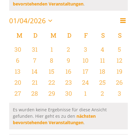
Hinweis
bevorstehenden Veranstaltungen
.
01/04/2026
Vera
Monat
Ansi
Datum
Ansi
wählen.
Kalender
M
MONTAG
D
DIENSTAG
M
MITTWOCH
D
DONNERSTAG
F
FREITAG
S
SAMSTAG
S
SON
Navi
Navi
von
0
0
0
0
0
0
0
30
31
1
2
3
4
5
Veranstaltungen
Veranstaltungen
Veranstaltungen
Veranstaltungen
Veranstaltungen
Veranstaltungen
Veranstaltu
Verans
0
0
0
0
0
0
0
6
7
8
9
10
11
12
Veranstaltungen
Veranstaltungen
Veranstaltungen
Veranstaltungen
Veranstaltungen
Veranstaltu
Verans
0
0
0
0
0
0
0
13
14
15
16
17
18
19
Veranstaltungen
Veranstaltungen
Veranstaltungen
Veranstaltungen
Veranstaltungen
Veranstaltu
Verans
0
0
0
0
0
0
0
20
21
22
23
24
25
26
Veranstaltungen
Veranstaltungen
Veranstaltungen
Veranstaltungen
Veranstaltungen
Veranstaltun
Verans
0
0
0
0
0
0
0
27
28
29
30
1
2
3
Veranstaltungen
Veranstaltungen
Veranstaltungen
Veranstaltungen
Veranstaltungen
Veranstaltu
Verans
Es wurden keine Ergebnisse für diese Ansicht
gefunden. Hier geht es zu den
nächsten
Hinweis
bevorstehenden Veranstaltungen
.