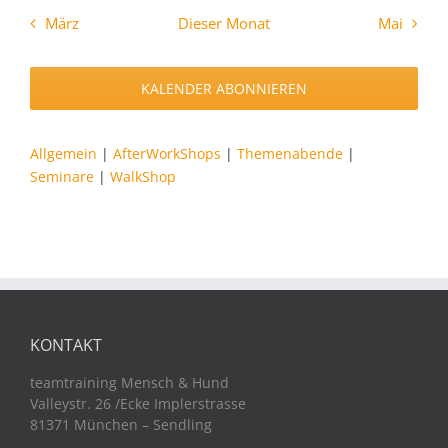
März
Dieser Monat
Mai
KALENDER ABONNIEREN
Allgemein
|
AfterWorkShops
|
Themenabende
|
Seminare
|
WalkShop
KONTAKT
teamtraining Mensch & Hund
Valleystr. 26 /Ecke Implerstrasse
81371 München – Sendling