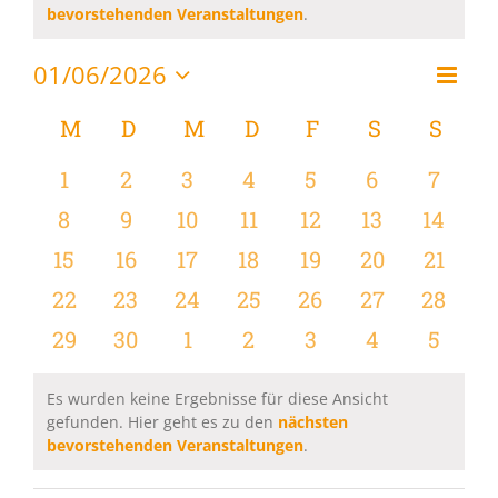
Hinweis
bevorstehenden Veranstaltungen
.
01/06/2026
Vera
Monat
Ansi
Datum
Ansi
wählen.
Kalender
M
MONTAG
D
DIENSTAG
M
MITTWOCH
D
DONNERSTAG
F
FREITAG
S
SAMSTAG
S
SON
Navi
Navi
von
0
0
0
0
0
0
0
1
2
3
4
5
6
7
Veranstaltungen
Veranstaltungen
Veranstaltungen
Veranstaltungen
Veranstaltungen
Veranstaltungen
Veranstaltu
Verans
0
0
0
0
0
0
0
8
9
10
11
12
13
14
Veranstaltungen
Veranstaltungen
Veranstaltungen
Veranstaltungen
Veranstaltungen
Veranstaltu
Verans
0
0
0
0
0
0
0
15
16
17
18
19
20
21
Veranstaltungen
Veranstaltungen
Veranstaltungen
Veranstaltungen
Veranstaltungen
Veranstaltun
Verans
0
0
0
0
0
0
0
22
23
24
25
26
27
28
Veranstaltungen
Veranstaltungen
Veranstaltungen
Veranstaltungen
Veranstaltungen
Veranstaltun
Verans
0
0
0
0
0
0
0
29
30
1
2
3
4
5
Veranstaltungen
Veranstaltungen
Veranstaltungen
Veranstaltungen
Veranstaltungen
Veranstaltu
Verans
Es wurden keine Ergebnisse für diese Ansicht
gefunden. Hier geht es zu den
nächsten
Hinweis
bevorstehenden Veranstaltungen
.