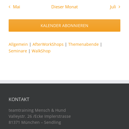
Mai
Dieser Monat
Juli
KALENDER ABONNIEREN
Allgemein
|
AfterWorkShops
|
Themenabende
|
Seminare
|
WalkShop
KONTAKT
teamtraining Mensch & Hund
Valleystr. 26 /Ecke Implerstrasse
81371 München – Sendling