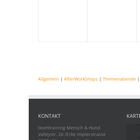
Veranstaltungen,
Veranstaltungen
Allgemein
|
AfterWorkShops
|
Themenabende
KONTAKT
KART
A
teamtraining Mensch & Hund
Valleystr. 26 /Ecke Implerstrasse
M