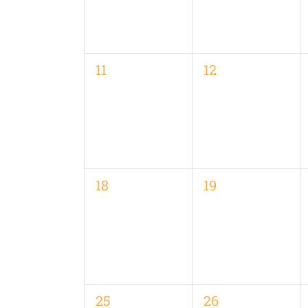
0
0
11
12
Veranstaltungen,
Veranstaltungen
0
0
18
19
Veranstaltungen,
Veranstaltungen
0
0
25
26