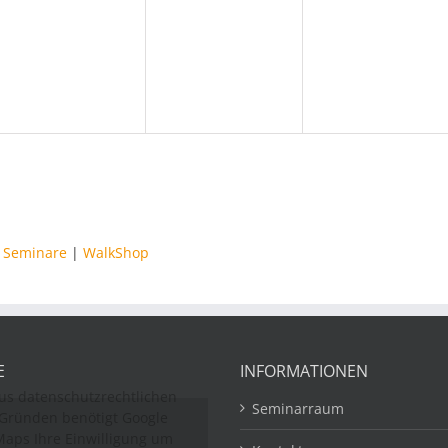
,
Veranstaltungen,
Veranstaltungen,
Veranstaltung
|
Seminare
|
WalkShop
E
INFORMATIONEN
us datenschutzrechtlichen
Seminarraum
Gründen benötigt Google
aps Ihre Einwilligung um