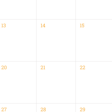
0
0
0
13
14
15
,
Veranstaltungen,
Veranstaltungen,
Veranstaltung
0
0
0
20
21
22
,
Veranstaltungen,
Veranstaltungen,
Veranstaltung
0
0
0
27
28
29