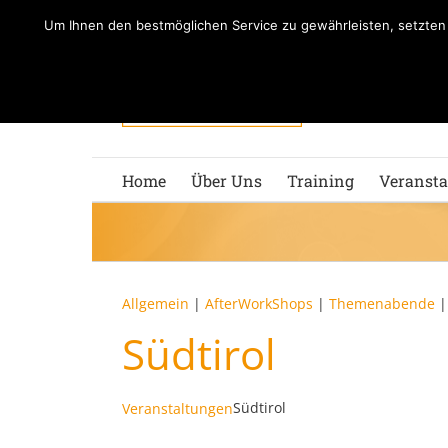
Zum
Um Ihnen den bestmöglichen Service zu gewährleisten, setzte
Inhalt
springen
Home
Über Uns
Training
Veransta
Allgemein
|
AfterWorkShops
|
Themenabende
Südtirol
Südtirol
Veranstaltungen