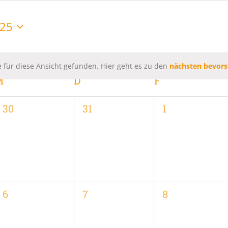
025
 für diese Ansicht gefunden. Hier geht es zu den
nächsten bevors
Hinweis
M
MITTWOCH
D
DONNERSTAG
F
FREITAG
0
0
0
30
31
1
,
Veranstaltungen,
Veranstaltungen,
Veranstaltung
0
0
0
6
7
8
,
Veranstaltungen,
Veranstaltungen,
Veranstaltung