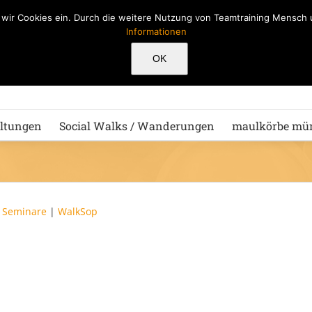
n wir Cookies ein. Durch die weitere Nutzung von Teamtraining Mensc
Informationen
Hu
OK
ltungen
Social Walks / Wanderungen
maulkörbe mü
|
Seminare
|
WalkSop