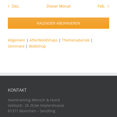
Dez.
Dieser Monat
Feb.
KALENDER ABONNIEREN
Allgemein
|
AfterWorkShops
|
Themenabende
|
Seminare
|
WalkShop
KONTAKT
teamtraining Mensch & Hund
Valleystr. 26 /Ecke Implerstrasse
81371 München – Sendling