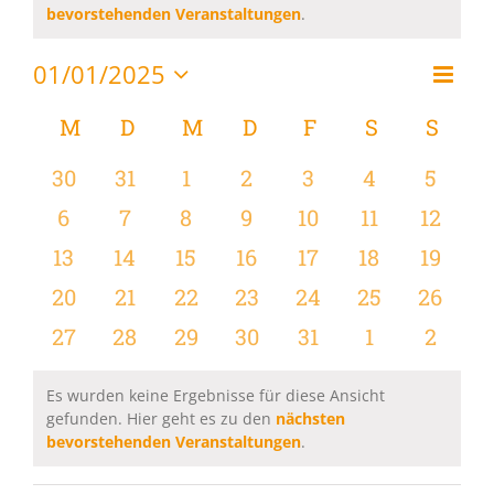
Hinweis
bevorstehenden Veranstaltungen
.
01/01/2025
Vera
Monat
Ansi
Datum
Ansi
wählen.
Kalender
M
MONTAG
D
DIENSTAG
M
MITTWOCH
D
DONNERSTAG
F
FREITAG
S
SAMSTAG
S
SON
Navi
Navi
von
0
0
0
0
0
0
0
30
31
1
2
3
4
5
Veranstaltungen
Veranstaltungen
Veranstaltungen
Veranstaltungen
Veranstaltungen
Veranstaltungen
Veranstaltu
Verans
0
0
0
0
0
0
0
6
7
8
9
10
11
12
Veranstaltungen
Veranstaltungen
Veranstaltungen
Veranstaltungen
Veranstaltungen
Veranstaltu
Verans
0
0
0
0
0
0
0
13
14
15
16
17
18
19
Veranstaltungen
Veranstaltungen
Veranstaltungen
Veranstaltungen
Veranstaltungen
Veranstaltu
Verans
0
0
0
0
0
0
0
20
21
22
23
24
25
26
Veranstaltungen
Veranstaltungen
Veranstaltungen
Veranstaltungen
Veranstaltungen
Veranstaltun
Verans
0
0
0
0
0
0
0
27
28
29
30
31
1
2
Veranstaltungen
Veranstaltungen
Veranstaltungen
Veranstaltungen
Veranstaltungen
Veranstaltu
Verans
Es wurden keine Ergebnisse für diese Ansicht
gefunden. Hier geht es zu den
nächsten
Hinweis
bevorstehenden Veranstaltungen
.