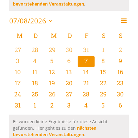
Hinweis
bevorstehenden Veranstaltungen
.
07/08/2026
Vera
Monat
Ansi
Datum
Ansi
wählen.
Kalender
M
MONTAG
D
DIENSTAG
M
MITTWOCH
D
DONNERSTAG
F
FREITAG
S
SAMSTAG
S
SON
Navi
Navi
von
0
0
0
0
0
0
0
27
28
29
30
31
1
2
Veranstaltungen
Veranstaltungen
Veranstaltungen
Veranstaltungen
Veranstaltungen
Veranstaltungen
Veranstaltu
Verans
0
0
0
0
0
0
0
3
4
5
6
7
8
9
Veranstaltungen
Veranstaltungen
Veranstaltungen
Veranstaltungen
Veranstaltungen
Veranstaltu
Verans
0
0
0
0
0
0
0
10
11
12
13
14
15
16
Veranstaltungen
Veranstaltungen
Veranstaltungen
Veranstaltungen
Veranstaltungen
Veranstaltu
Verans
0
0
0
0
0
0
0
17
18
19
20
21
22
23
Veranstaltungen
Veranstaltungen
Veranstaltungen
Veranstaltungen
Veranstaltungen
Veranstaltun
Verans
0
0
0
0
0
0
0
24
25
26
27
28
29
30
Veranstaltungen
Veranstaltungen
Veranstaltungen
Veranstaltungen
Veranstaltungen
Veranstaltun
Verans
0
0
0
0
0
0
0
31
1
2
3
4
5
6
Veranstaltungen
Veranstaltungen
Veranstaltungen
Veranstaltungen
Veranstaltungen
Veranstaltu
Verans
Es wurden keine Ergebnisse für diese Ansicht
gefunden. Hier geht es zu den
nächsten
Hinweis
bevorstehenden Veranstaltungen
.