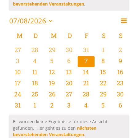
Hinweis
bevorstehenden Veranstaltungen
.
07/08/2026
Vera
Monat
Ansi
Datum
Ansi
wählen.
Kalender
M
MONTAG
D
DIENSTAG
M
MITTWOCH
D
DONNERSTAG
F
FREITAG
S
SAMSTAG
S
SON
Navi
Navi
von
0
0
0
0
0
0
0
27
28
29
30
31
1
2
Veranstaltungen
Veranstaltungen
Veranstaltungen
Veranstaltungen
Veranstaltungen
Veranstaltungen
Veranstaltu
Verans
0
0
0
0
0
0
0
3
4
5
6
7
8
9
Veranstaltungen
Veranstaltungen
Veranstaltungen
Veranstaltungen
Veranstaltungen
Veranstaltu
Verans
0
0
0
0
0
0
0
10
11
12
13
14
15
16
Veranstaltungen
Veranstaltungen
Veranstaltungen
Veranstaltungen
Veranstaltungen
Veranstaltu
Verans
0
0
0
0
0
0
0
17
18
19
20
21
22
23
Veranstaltungen
Veranstaltungen
Veranstaltungen
Veranstaltungen
Veranstaltungen
Veranstaltun
Verans
0
0
0
0
0
0
0
24
25
26
27
28
29
30
Veranstaltungen
Veranstaltungen
Veranstaltungen
Veranstaltungen
Veranstaltungen
Veranstaltun
Verans
0
0
0
0
0
0
0
31
1
2
3
4
5
6
Veranstaltungen
Veranstaltungen
Veranstaltungen
Veranstaltungen
Veranstaltungen
Veranstaltu
Verans
Es wurden keine Ergebnisse für diese Ansicht
gefunden. Hier geht es zu den
nächsten
Hinweis
bevorstehenden Veranstaltungen
.