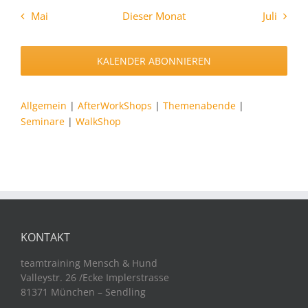
Mai
Dieser Monat
Juli
KALENDER ABONNIEREN
Allgemein
|
AfterWorkShops
|
Themenabende
|
Seminare
|
WalkShop
KONTAKT
teamtraining Mensch & Hund
Valleystr. 26 /Ecke Implerstrasse
81371 München – Sendling