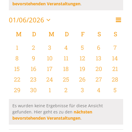
Hinweis
bevorstehenden Veranstaltungen
.
01/06/2026
Vera
Monat
Ansi
Datum
Ansi
wählen.
Kalender
M
MONTAG
D
DIENSTAG
M
MITTWOCH
D
DONNERSTAG
F
FREITAG
S
SAMSTAG
S
SON
Navi
Navi
von
0
0
0
0
0
0
0
1
2
3
4
5
6
7
Veranstaltungen
Veranstaltungen
Veranstaltungen
Veranstaltungen
Veranstaltungen
Veranstaltungen
Veranstaltu
Verans
0
0
0
0
0
0
0
8
9
10
11
12
13
14
Veranstaltungen
Veranstaltungen
Veranstaltungen
Veranstaltungen
Veranstaltungen
Veranstaltu
Verans
0
0
0
0
0
0
0
15
16
17
18
19
20
21
Veranstaltungen
Veranstaltungen
Veranstaltungen
Veranstaltungen
Veranstaltungen
Veranstaltun
Verans
0
0
0
0
0
0
0
22
23
24
25
26
27
28
Veranstaltungen
Veranstaltungen
Veranstaltungen
Veranstaltungen
Veranstaltungen
Veranstaltun
Verans
0
0
0
0
0
0
0
29
30
1
2
3
4
5
Veranstaltungen
Veranstaltungen
Veranstaltungen
Veranstaltungen
Veranstaltungen
Veranstaltu
Verans
Es wurden keine Ergebnisse für diese Ansicht
gefunden. Hier geht es zu den
nächsten
Hinweis
bevorstehenden Veranstaltungen
.