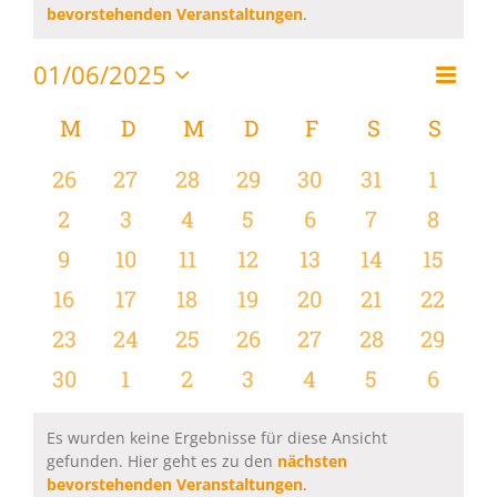
Hinweis
bevorstehenden Veranstaltungen
.
01/06/2025
Vera
Monat
Ansi
Datum
Ansi
wählen.
Kalender
M
MONTAG
D
DIENSTAG
M
MITTWOCH
D
DONNERSTAG
F
FREITAG
S
SAMSTAG
S
SON
Navi
Navi
von
0
0
0
0
0
0
0
26
27
28
29
30
31
1
Veranstaltungen
Veranstaltungen
Veranstaltungen
Veranstaltungen
Veranstaltungen
Veranstaltungen
Veranstaltu
Verans
0
0
0
0
0
0
0
2
3
4
5
6
7
8
Veranstaltungen
Veranstaltungen
Veranstaltungen
Veranstaltungen
Veranstaltungen
Veranstaltu
Verans
0
0
0
0
0
0
0
9
10
11
12
13
14
15
Veranstaltungen
Veranstaltungen
Veranstaltungen
Veranstaltungen
Veranstaltungen
Veranstaltu
Verans
0
0
0
0
0
0
0
16
17
18
19
20
21
22
Veranstaltungen
Veranstaltungen
Veranstaltungen
Veranstaltungen
Veranstaltungen
Veranstaltu
Verans
0
0
0
0
0
0
0
23
24
25
26
27
28
29
Veranstaltungen
Veranstaltungen
Veranstaltungen
Veranstaltungen
Veranstaltungen
Veranstaltun
Verans
0
0
0
0
0
0
0
30
1
2
3
4
5
6
Veranstaltungen
Veranstaltungen
Veranstaltungen
Veranstaltungen
Veranstaltungen
Veranstaltu
Verans
Es wurden keine Ergebnisse für diese Ansicht
gefunden. Hier geht es zu den
nächsten
Hinweis
bevorstehenden Veranstaltungen
.