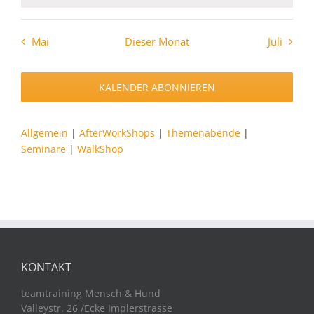
Mai
Dieser Monat
Juli
KALENDER ABONNIEREN
Allgemein
|
AfterWorkShops
|
Themenabende
|
Seminare
|
WalkShop
KONTAKT
teamtraining Mensch & Hund
Valleystr. 26 /Ecke Implerstrasse