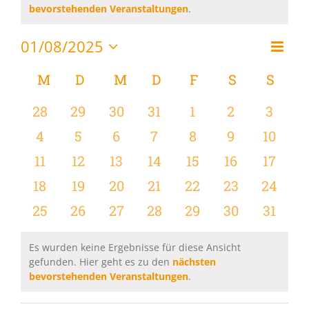
Hinweis
bevorstehenden Veranstaltungen
.
01/08/2025
Vera
Monat
Ansi
Datum
Ansi
wählen.
Kalender
M
MONTAG
D
DIENSTAG
M
MITTWOCH
D
DONNERSTAG
F
FREITAG
S
SAMSTAG
S
SON
Navi
Navi
von
0
0
0
0
0
0
0
28
29
30
31
1
2
3
Veranstaltungen
Veranstaltungen
Veranstaltungen
Veranstaltungen
Veranstaltungen
Veranstaltungen
Veranstaltu
Verans
0
0
0
0
0
0
0
4
5
6
7
8
9
10
Veranstaltungen
Veranstaltungen
Veranstaltungen
Veranstaltungen
Veranstaltungen
Veranstaltu
Verans
0
0
0
0
0
0
0
11
12
13
14
15
16
17
Veranstaltungen
Veranstaltungen
Veranstaltungen
Veranstaltungen
Veranstaltungen
Veranstaltu
Verans
0
0
0
0
0
0
0
18
19
20
21
22
23
24
Veranstaltungen
Veranstaltungen
Veranstaltungen
Veranstaltungen
Veranstaltungen
Veranstaltun
Verans
0
0
0
0
0
0
0
25
26
27
28
29
30
31
Veranstaltungen
Veranstaltungen
Veranstaltungen
Veranstaltungen
Veranstaltungen
Veranstaltun
Verans
Es wurden keine Ergebnisse für diese Ansicht
gefunden. Hier geht es zu den
nächsten
Hinweis
bevorstehenden Veranstaltungen
.