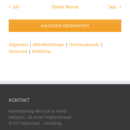
Juli
Dieser Monat
Sep.
KALENDER ABONNIEREN
Allgemein
|
AfterWorkShops
|
Themenabende
|
Seminare
|
WalkShop
KONTAKT
teamtraining Mensch & Hund
Valleystr. 26 /Ecke Implerstrasse
81371 München – Sendling