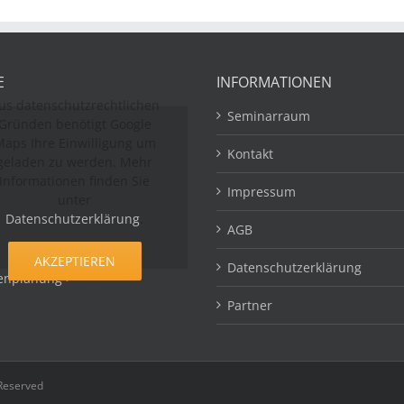
E
INFORMATIONEN
us datenschutzrechtlichen
Seminarraum
Gründen benötigt Google
aps Ihre Einwilligung um
Kontakt
geladen zu werden. Mehr
Informationen finden Sie
Impressum
unter
Datenschutzerklärung
.
AGB
AKZEPTIEREN
Datenschutzerklärung
enplanung >
Partner
 Reserved