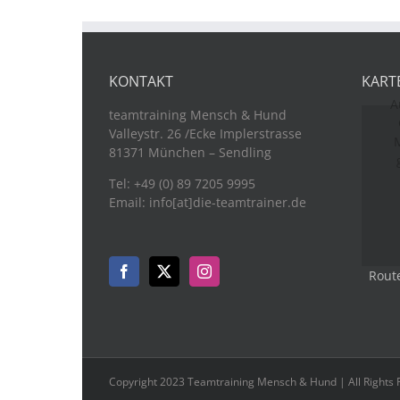
KONTAKT
KART
A
teamtraining Mensch & Hund
Valleystr. 26 /Ecke Implerstrasse
M
81371 München – Sendling
Tel: +49 (0) 89 7205 9995
Email: info[at]die-teamtrainer.de
Rout
Copyright 2023 Teamtraining Mensch & Hund | All Rights