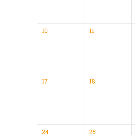
0
0
10
11
Veranstaltungen,
Veranstaltungen
0
0
17
18
Veranstaltungen,
Veranstaltungen
0
0
24
25