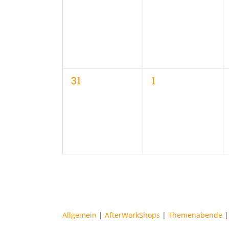
Veranstaltungen,
Veranstaltungen
0
0
31
1
Veranstaltungen,
Veranstaltungen
Allgemein
|
AfterWorkShops
|
Themenabende