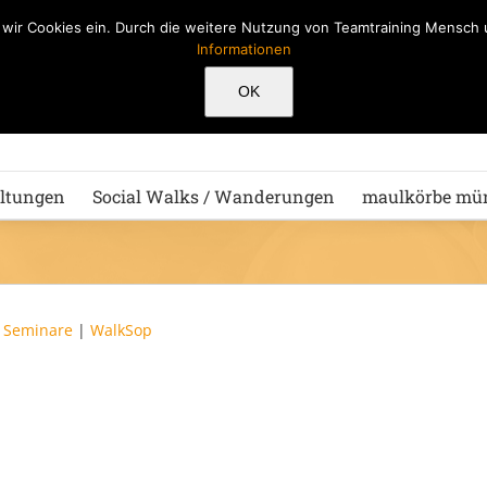
n wir Cookies ein. Durch die weitere Nutzung von Teamtraining Mensc
Informationen
Hu
OK
ltungen
Social Walks / Wanderungen
maulkörbe mü
|
Seminare
|
WalkSop