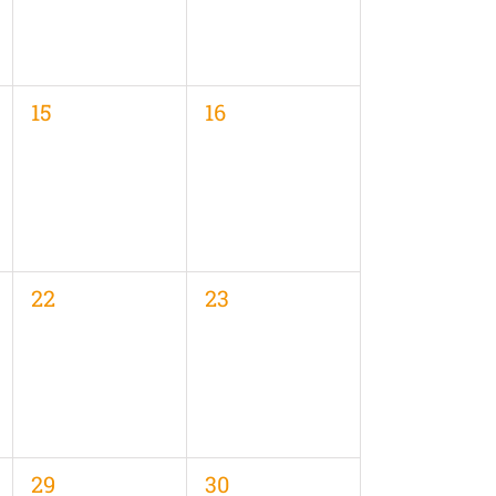
0
0
15
16
en,
Veranstaltungen,
Veranstaltungen,
0
0
22
23
en,
Veranstaltungen,
Veranstaltungen,
0
0
29
30