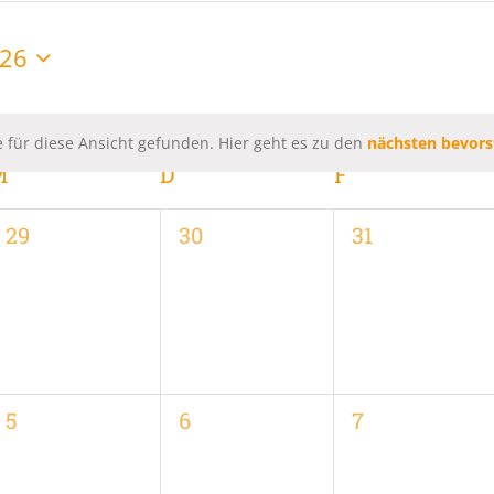
026
 für diese Ansicht gefunden. Hier geht es zu den
nächsten bevors
Hinweis
M
MITTWOCH
D
DONNERSTAG
F
FREITAG
0
0
0
29
30
31
,
Veranstaltungen,
Veranstaltungen,
Veranstaltung
0
0
0
5
6
7
,
Veranstaltungen,
Veranstaltungen,
Veranstaltung