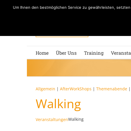
Zum
Um Ihnen den bestmöglichen Service zu gewährleisten, setzte
Inhalt
springen
Home
Über Uns
Training
Veransta
Allgemein
|
AfterWorkShops
|
Themenabende
Walking
Walking
Veranstaltungen