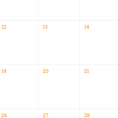
0
0
0
12
13
14
,
Veranstaltungen,
Veranstaltungen,
Veranstaltung
0
0
0
19
20
21
,
Veranstaltungen,
Veranstaltungen,
Veranstaltung
0
0
0
26
27
28