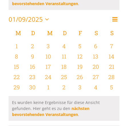
Hinweis
bevorstehenden Veranstaltungen
.
01/09/2025
Vera
Monat
Ansi
Datum
Ansi
wählen.
Kalender
M
MONTAG
D
DIENSTAG
M
MITTWOCH
D
DONNERSTAG
F
FREITAG
S
SAMSTAG
S
SON
Navi
Navi
von
0
0
0
0
0
0
0
1
2
3
4
5
6
7
Veranstaltungen
Veranstaltungen
Veranstaltungen
Veranstaltungen
Veranstaltungen
Veranstaltungen
Veranstaltu
Verans
0
0
0
0
0
0
0
8
9
10
11
12
13
14
Veranstaltungen
Veranstaltungen
Veranstaltungen
Veranstaltungen
Veranstaltungen
Veranstaltu
Verans
0
0
0
0
0
0
0
15
16
17
18
19
20
21
Veranstaltungen
Veranstaltungen
Veranstaltungen
Veranstaltungen
Veranstaltungen
Veranstaltun
Verans
0
0
0
0
0
0
0
22
23
24
25
26
27
28
Veranstaltungen
Veranstaltungen
Veranstaltungen
Veranstaltungen
Veranstaltungen
Veranstaltun
Verans
0
0
0
0
0
0
0
29
30
1
2
3
4
5
Veranstaltungen
Veranstaltungen
Veranstaltungen
Veranstaltungen
Veranstaltungen
Veranstaltu
Verans
Es wurden keine Ergebnisse für diese Ansicht
gefunden. Hier geht es zu den
nächsten
Hinweis
bevorstehenden Veranstaltungen
.