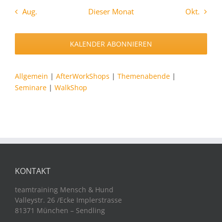
Aug.
Dieser Monat
Okt.
KALENDER ABONNIEREN
Allgemein
|
AfterWorkShops
|
Themenabende
|
Seminare
|
WalkShop
KONTAKT
teamtraining Mensch & Hund
Valleystr. 26 /Ecke Implerstrasse
81371 München – Sendling