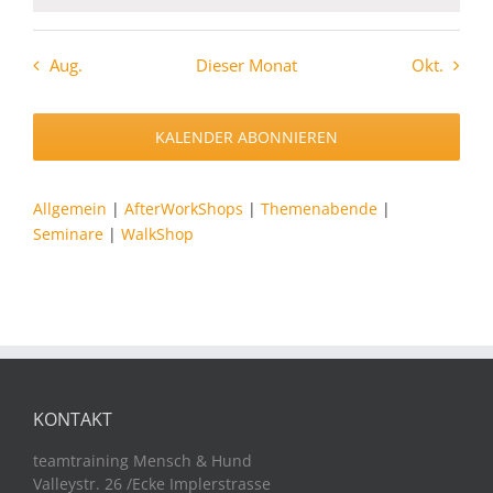
Aug.
Dieser Monat
Okt.
KALENDER ABONNIEREN
Allgemein
|
AfterWorkShops
|
Themenabende
|
Seminare
|
WalkShop
KONTAKT
teamtraining Mensch & Hund
Valleystr. 26 /Ecke Implerstrasse