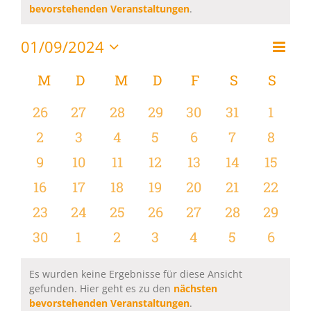
Hinweis
bevorstehenden Veranstaltungen
.
01/09/2024
Vera
Monat
Ansi
Datum
Ansi
wählen.
Kalender
M
MONTAG
D
DIENSTAG
M
MITTWOCH
D
DONNERSTAG
F
FREITAG
S
SAMSTAG
S
SON
Navi
Navi
von
0
0
0
0
0
0
0
26
27
28
29
30
31
1
Veranstaltungen
Veranstaltungen
Veranstaltungen
Veranstaltungen
Veranstaltungen
Veranstaltungen
Veranstaltu
Verans
0
0
0
0
0
0
0
2
3
4
5
6
7
8
Veranstaltungen
Veranstaltungen
Veranstaltungen
Veranstaltungen
Veranstaltungen
Veranstaltu
Verans
0
0
0
0
0
0
0
9
10
11
12
13
14
15
Veranstaltungen
Veranstaltungen
Veranstaltungen
Veranstaltungen
Veranstaltungen
Veranstaltu
Verans
0
0
0
0
0
0
0
16
17
18
19
20
21
22
Veranstaltungen
Veranstaltungen
Veranstaltungen
Veranstaltungen
Veranstaltungen
Veranstaltu
Verans
0
0
0
0
0
0
0
23
24
25
26
27
28
29
Veranstaltungen
Veranstaltungen
Veranstaltungen
Veranstaltungen
Veranstaltungen
Veranstaltun
Verans
0
0
0
0
0
0
0
30
1
2
3
4
5
6
Veranstaltungen
Veranstaltungen
Veranstaltungen
Veranstaltungen
Veranstaltungen
Veranstaltu
Verans
Es wurden keine Ergebnisse für diese Ansicht
gefunden. Hier geht es zu den
nächsten
Hinweis
bevorstehenden Veranstaltungen
.