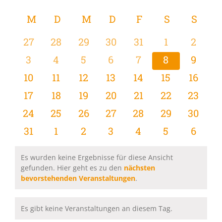
Ansi
Datum
Ansi
wählen.
Kalender
M
MONTAG
D
DIENSTAG
M
MITTWOCH
D
DONNERSTAG
F
FREITAG
S
SAMSTAG
S
SON
Navi
Navi
von
0
0
0
0
0
0
0
27
28
29
30
31
1
2
Veranstaltungen
Veranstaltungen
Veranstaltungen
Veranstaltungen
Veranstaltungen
Veranstaltungen
Veranstaltu
Verans
0
0
0
0
0
0
0
3
4
5
6
7
8
9
Veranstaltungen
Veranstaltungen
Veranstaltungen
Veranstaltungen
Veranstaltungen
Veranstaltu
Verans
0
0
0
0
0
0
0
10
11
12
13
14
15
16
Veranstaltungen
Veranstaltungen
Veranstaltungen
Veranstaltungen
Veranstaltungen
Veranstaltu
Verans
0
0
0
0
0
0
0
17
18
19
20
21
22
23
Veranstaltungen
Veranstaltungen
Veranstaltungen
Veranstaltungen
Veranstaltungen
Veranstaltun
Verans
0
0
0
0
0
0
0
24
25
26
27
28
29
30
Veranstaltungen
Veranstaltungen
Veranstaltungen
Veranstaltungen
Veranstaltungen
Veranstaltun
Verans
0
0
0
0
0
0
0
31
1
2
3
4
5
6
Veranstaltungen
Veranstaltungen
Veranstaltungen
Veranstaltungen
Veranstaltungen
Veranstaltu
Verans
Es wurden keine Ergebnisse für diese Ansicht
gefunden. Hier geht es zu den
nächsten
Hinweis
bevorstehenden Veranstaltungen
.
Es gibt keine Veranstaltungen an diesem Tag.
Hinweis