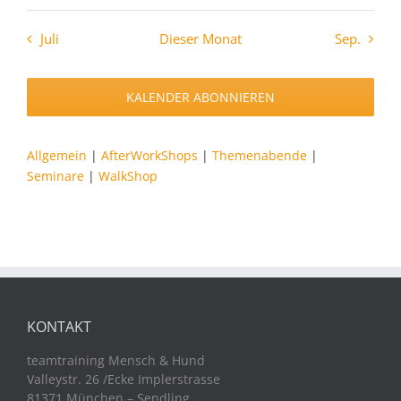
Juli
Dieser Monat
Sep.
KALENDER ABONNIEREN
Allgemein
|
AfterWorkShops
|
Themenabende
|
Seminare
|
WalkShop
KONTAKT
teamtraining Mensch & Hund
Valleystr. 26 /Ecke Implerstrasse
81371 München – Sendling