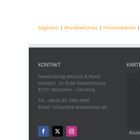
Allgemein
|
AfterWorkShops
|
Themenabende
KONTAKT
KART
A
teamtraining Mensch & Hund
Valleystr. 26 /Ecke Implerstrasse
M
81371 München – Sendling
Tel: +49 (0) 89 7205 9995
Email: info[at]die-teamtrainer.de
Rout