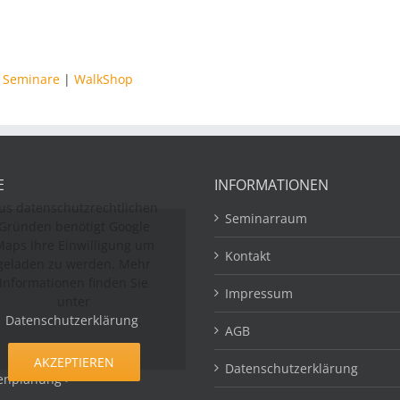
|
Seminare
|
WalkShop
E
INFORMATIONEN
us datenschutzrechtlichen
Seminarraum
Gründen benötigt Google
aps Ihre Einwilligung um
Kontakt
geladen zu werden. Mehr
Informationen finden Sie
Impressum
unter
Datenschutzerklärung
.
AGB
AKZEPTIEREN
Datenschutzerklärung
enplanung >