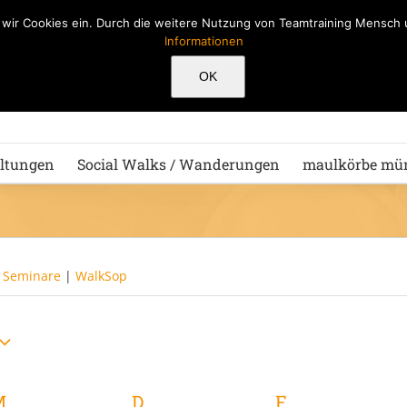
n wir Cookies ein. Durch die weitere Nutzung von Teamtraining Mensc
Informationen
Hu
OK
ltungen
Social Walks / Wanderungen
maulkörbe mü
|
Seminare
|
WalkSop
M
MITTWOCH
D
DONNERSTAG
F
FREITAG