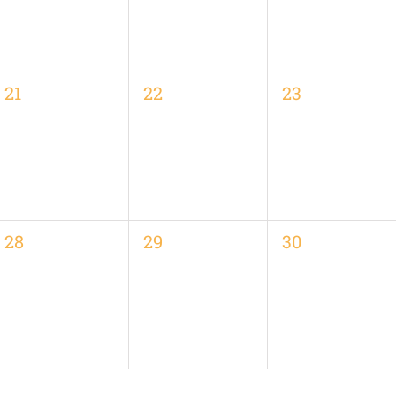
0
0
0
21
22
23
,
Veranstaltungen,
Veranstaltungen,
Veranstaltung
0
0
0
28
29
30
,
Veranstaltungen,
Veranstaltungen,
Veranstaltung