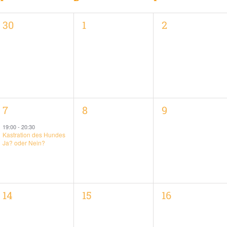
0
0
0
30
1
2
,
Veranstaltungen,
Veranstaltungen,
Veranstaltung
1
0
0
7
8
9
,
Veranstaltung,
Veranstaltungen,
Veranstaltung
19:00
-
20:30
Kastration des Hundes
Ja? oder Nein?
0
0
0
14
15
16
,
Veranstaltungen,
Veranstaltungen,
Veranstaltung