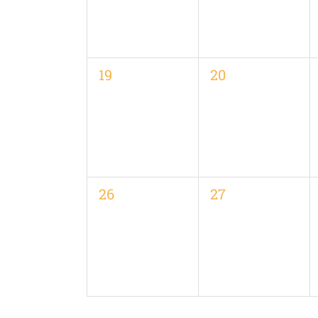
0
0
19
20
Veranstaltungen,
Veranstaltungen
0
0
26
27
Veranstaltungen,
Veranstaltungen