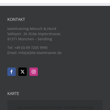
KONTAKT
teamtraining Mensch & Hund
Valleystr. 26 /Ecke Implerstrasse
81371 München – Sendling
Tel: +49 (0) 89 7205 9995
Email: info[at]die-teamtrainer.de
KARTE
Aus datenschutzrechtlichen Gründen benötigt