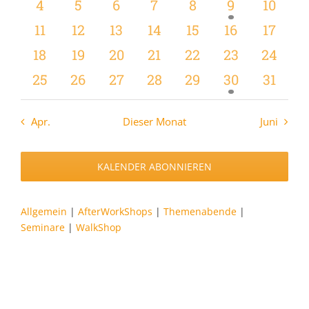
Veranstaltungen
Veranstaltungen
Veranstaltungen
Veranstaltungen
Veranstaltungen
Veranstaltu
Verans
0
0
0
0
0
1
0
4
5
6
7
8
9
10
Veranstaltungen
Veranstaltungen
Veranstaltungen
Veranstaltungen
Veranstaltungen
Veranstaltu
Verans
0
0
0
0
0
0
0
11
12
13
14
15
16
17
Veranstaltungen
Veranstaltungen
Veranstaltungen
Veranstaltungen
Veranstaltungen
Veranstaltu
Verans
0
0
0
0
0
0
0
18
19
20
21
22
23
24
Veranstaltungen
Veranstaltungen
Veranstaltungen
Veranstaltungen
Veranstaltungen
Veranstaltun
Verans
0
0
0
0
0
1
0
25
26
27
28
29
30
31
Veranstaltungen
Veranstaltungen
Veranstaltungen
Veranstaltungen
Veranstaltungen
Veranstaltun
Verans
Apr.
Dieser Monat
Juni
KALENDER ABONNIEREN
Allgemein
|
AfterWorkShops
|
Themenabende
|
Seminare
|
WalkShop