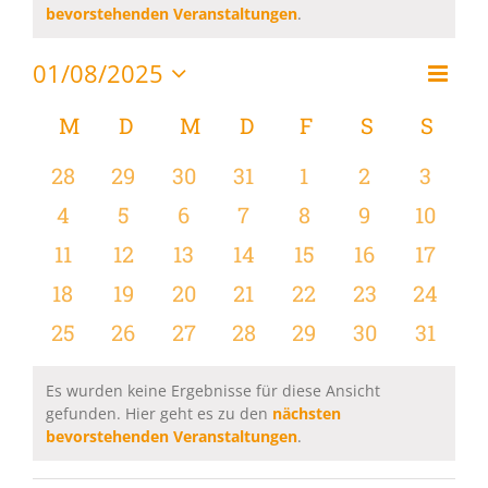
Hinweis
bevorstehenden Veranstaltungen
.
01/08/2025
Vera
Monat
Ansi
Datum
Ansi
wählen.
Kalender
M
MONTAG
D
DIENSTAG
M
MITTWOCH
D
DONNERSTAG
F
FREITAG
S
SAMSTAG
S
SON
Navi
Navi
von
0
0
0
0
0
0
0
28
29
30
31
1
2
3
Veranstaltungen
Veranstaltungen
Veranstaltungen
Veranstaltungen
Veranstaltungen
Veranstaltungen
Veranstaltu
Verans
0
0
0
0
0
0
0
4
5
6
7
8
9
10
Veranstaltungen
Veranstaltungen
Veranstaltungen
Veranstaltungen
Veranstaltungen
Veranstaltu
Verans
0
0
0
0
0
0
0
11
12
13
14
15
16
17
Veranstaltungen
Veranstaltungen
Veranstaltungen
Veranstaltungen
Veranstaltungen
Veranstaltu
Verans
0
0
0
0
0
0
0
18
19
20
21
22
23
24
Veranstaltungen
Veranstaltungen
Veranstaltungen
Veranstaltungen
Veranstaltungen
Veranstaltun
Verans
0
0
0
0
0
0
0
25
26
27
28
29
30
31
Veranstaltungen
Veranstaltungen
Veranstaltungen
Veranstaltungen
Veranstaltungen
Veranstaltun
Verans
Es wurden keine Ergebnisse für diese Ansicht
gefunden. Hier geht es zu den
nächsten
Hinweis
bevorstehenden Veranstaltungen
.