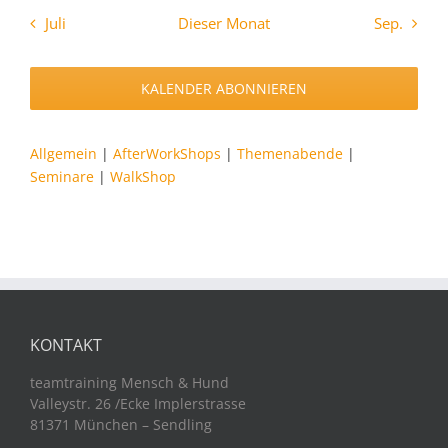
Juli
Dieser Monat
Sep.
KALENDER ABONNIEREN
Allgemein
|
AfterWorkShops
|
Themenabende
|
Seminare
|
WalkShop
KONTAKT
teamtraining Mensch & Hund
Valleystr. 26 /Ecke Implerstrasse
81371 München – Sendling