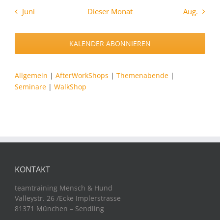
Juni
Dieser Monat
Aug.
KALENDER ABONNIEREN
Allgemein
|
AfterWorkShops
|
Themenabende
|
Seminare
|
WalkShop
KONTAKT
teamtraining Mensch & Hund
Valleystr. 26 /Ecke Implerstrasse
81371 München – Sendling