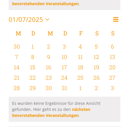
Hinweis
bevorstehenden Veranstaltungen
.
01/07/2025
Vera
Monat
Ansi
Datum
Ansi
wählen.
Kalender
M
MONTAG
D
DIENSTAG
M
MITTWOCH
D
DONNERSTAG
F
FREITAG
S
SAMSTAG
S
SON
Navi
Navi
von
0
0
0
0
0
0
0
30
1
2
3
4
5
6
Veranstaltungen
Veranstaltungen
Veranstaltungen
Veranstaltungen
Veranstaltungen
Veranstaltungen
Veranstaltu
Verans
0
0
0
0
0
0
0
7
8
9
10
11
12
13
Veranstaltungen
Veranstaltungen
Veranstaltungen
Veranstaltungen
Veranstaltungen
Veranstaltu
Verans
0
0
0
0
0
0
0
14
15
16
17
18
19
20
Veranstaltungen
Veranstaltungen
Veranstaltungen
Veranstaltungen
Veranstaltungen
Veranstaltu
Verans
0
0
0
0
0
0
0
21
22
23
24
25
26
27
Veranstaltungen
Veranstaltungen
Veranstaltungen
Veranstaltungen
Veranstaltungen
Veranstaltun
Verans
0
0
0
0
0
0
0
28
29
30
31
1
2
3
Veranstaltungen
Veranstaltungen
Veranstaltungen
Veranstaltungen
Veranstaltungen
Veranstaltu
Verans
Es wurden keine Ergebnisse für diese Ansicht
gefunden. Hier geht es zu den
nächsten
Hinweis
bevorstehenden Veranstaltungen
.