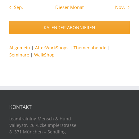
Sep.
Dieser Monat
Nov.
KALENDER ABONNIEREN
Allgemein
|
AfterWorkShops
|
Themenabende
|
Seminare
|
WalkShop
KONTAKT
teamtraining Mensch & Hund
Valleystr. 26 /Ecke Implerstrasse
81371 München – Sendling