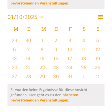
Hinweis
bevorstehenden Veranstaltungen
.
01/10/2025
Vera
Monat
Ansi
Datum
Ansi
wählen.
Kalender
M
MONTAG
D
DIENSTAG
M
MITTWOCH
D
DONNERSTAG
F
FREITAG
S
SAMSTAG
S
SON
Navi
Navi
von
0
0
0
0
0
0
0
29
30
1
2
3
4
5
Veranstaltungen
Veranstaltungen
Veranstaltungen
Veranstaltungen
Veranstaltungen
Veranstaltungen
Veranstaltu
Verans
0
0
0
0
0
0
0
6
7
8
9
10
11
12
Veranstaltungen
Veranstaltungen
Veranstaltungen
Veranstaltungen
Veranstaltungen
Veranstaltu
Verans
0
0
0
0
0
0
0
13
14
15
16
17
18
19
Veranstaltungen
Veranstaltungen
Veranstaltungen
Veranstaltungen
Veranstaltungen
Veranstaltu
Verans
0
0
0
0
0
0
0
20
21
22
23
24
25
26
Veranstaltungen
Veranstaltungen
Veranstaltungen
Veranstaltungen
Veranstaltungen
Veranstaltun
Verans
0
0
0
0
0
0
0
27
28
29
30
31
1
2
Veranstaltungen
Veranstaltungen
Veranstaltungen
Veranstaltungen
Veranstaltungen
Veranstaltu
Verans
Es wurden keine Ergebnisse für diese Ansicht
gefunden. Hier geht es zu den
nächsten
Hinweis
bevorstehenden Veranstaltungen
.