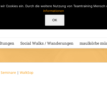
n wir Cookies ein. Durch die weitere Nutzung von Teamtraining Mensc
Informationen
Hu
OK
ltungen
Social Walks / Wanderungen
maulkörbe mü
|
Seminare
|
WalkSop