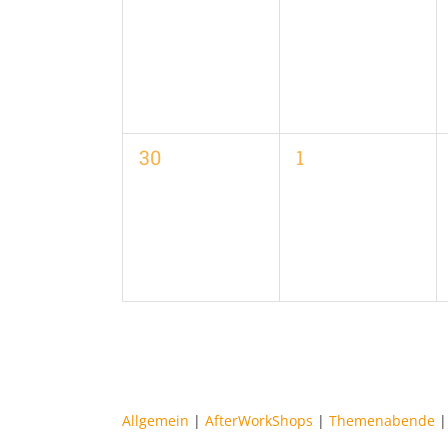
Veranstaltungen,
Veranstaltungen
0
0
30
1
Veranstaltungen,
Veranstaltungen
Allgemein
|
AfterWorkShops
|
Themenabende