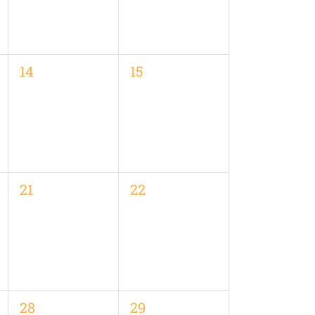
0
0
14
15
en,
Veranstaltungen,
Veranstaltungen,
0
0
21
22
en,
Veranstaltungen,
Veranstaltungen,
0
0
28
29