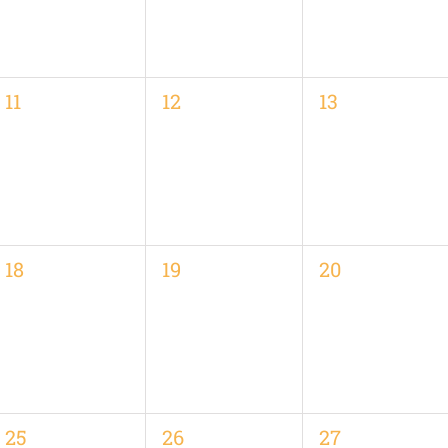
0
0
0
11
12
13
,
Veranstaltungen,
Veranstaltungen,
Veranstaltung
0
0
0
18
19
20
,
Veranstaltungen,
Veranstaltungen,
Veranstaltung
0
0
0
25
26
27