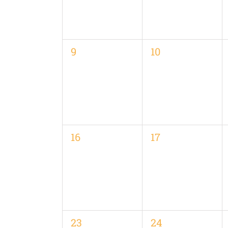
0
0
9
10
Veranstaltungen,
Veranstaltungen
0
0
16
17
Veranstaltungen,
Veranstaltungen
0
0
23
24