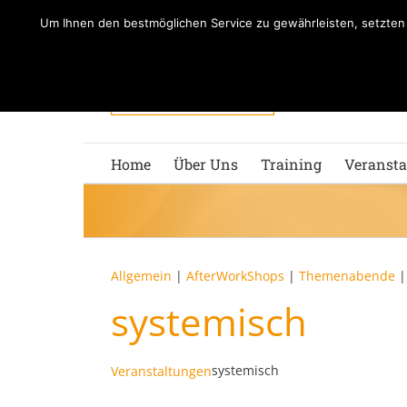
Zum
Um Ihnen den bestmöglichen Service zu gewährleisten, setzte
Inhalt
springen
Home
Über Uns
Training
Veransta
Allgemein
|
AfterWorkShops
|
Themenabende
systemisch
systemisch
Veranstaltungen