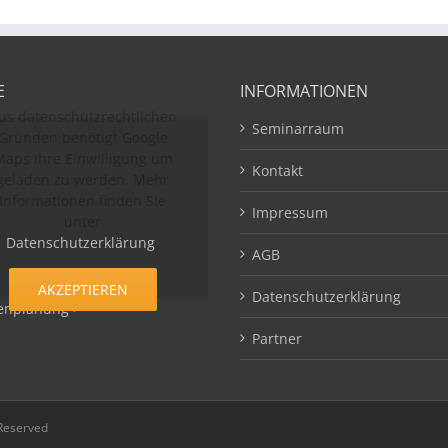
E
INFORMATIONEN
us datenschutzrechtlichen
Seminarraum
Gründen benötigt Google
aps Ihre Einwilligung um
Kontakt
geladen zu werden. Mehr
Informationen finden Sie
Impressum
unter
Datenschutzerklärung
.
AGB
AKZEPTIEREN
Datenschutzerklärung
enplanung >
Partner
 Reserved