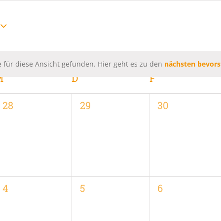
 für diese Ansicht gefunden. Hier geht es zu den
nächsten bevors
Hinweis
M
MITTWOCH
D
DONNERSTAG
F
FREITAG
0
0
0
28
29
30
,
Veranstaltungen,
Veranstaltungen,
Veranstaltung
0
0
0
4
5
6
,
Veranstaltungen,
Veranstaltungen,
Veranstaltung