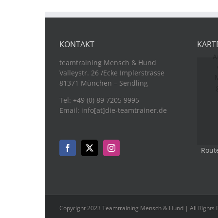
KONTAKT
KART
A
teamtraining Mensch & Hund
Valleystr. 26 /Ecke Implerstrasse
M
81371 München – Sendling
Tel: +49 (0) 89 7205 9995
Email: info[at]die-teamtrainer.de
Rout
Copyright 2023 Teamtraining Mensch & Hund | All Rights