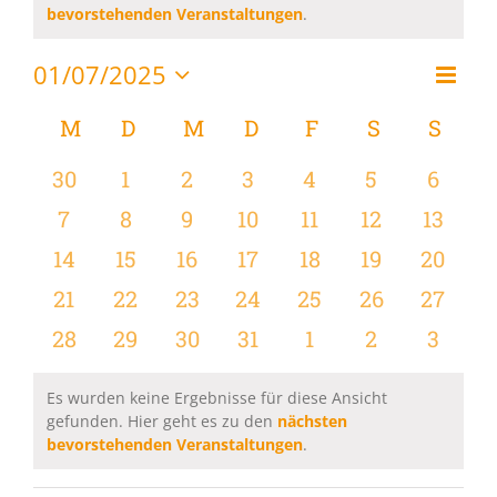
Hinweis
bevorstehenden Veranstaltungen
.
01/07/2025
Vera
Monat
Ansi
Datum
Ansi
wählen.
Kalender
M
MONTAG
D
DIENSTAG
M
MITTWOCH
D
DONNERSTAG
F
FREITAG
S
SAMSTAG
S
SON
Navi
Navi
von
0
0
0
0
0
0
0
30
1
2
3
4
5
6
Veranstaltungen
Veranstaltungen
Veranstaltungen
Veranstaltungen
Veranstaltungen
Veranstaltungen
Veranstaltu
Verans
0
0
0
0
0
0
0
7
8
9
10
11
12
13
Veranstaltungen
Veranstaltungen
Veranstaltungen
Veranstaltungen
Veranstaltungen
Veranstaltu
Verans
0
0
0
0
0
0
0
14
15
16
17
18
19
20
Veranstaltungen
Veranstaltungen
Veranstaltungen
Veranstaltungen
Veranstaltungen
Veranstaltu
Verans
0
0
0
0
0
0
0
21
22
23
24
25
26
27
Veranstaltungen
Veranstaltungen
Veranstaltungen
Veranstaltungen
Veranstaltungen
Veranstaltun
Verans
0
0
0
0
0
0
0
28
29
30
31
1
2
3
Veranstaltungen
Veranstaltungen
Veranstaltungen
Veranstaltungen
Veranstaltungen
Veranstaltu
Verans
Es wurden keine Ergebnisse für diese Ansicht
gefunden. Hier geht es zu den
nächsten
Hinweis
bevorstehenden Veranstaltungen
.