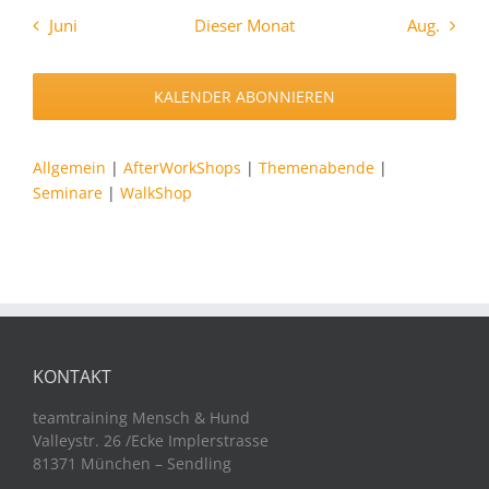
Juni
Dieser Monat
Aug.
KALENDER ABONNIEREN
Allgemein
|
AfterWorkShops
|
Themenabende
|
Seminare
|
WalkShop
KONTAKT
teamtraining Mensch & Hund
Valleystr. 26 /Ecke Implerstrasse
81371 München – Sendling