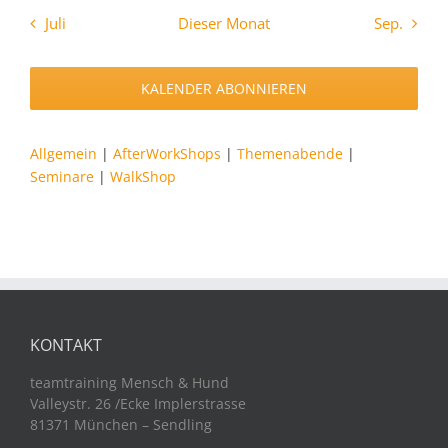
Juli
Dieser Monat
Sep.
KALENDER ABONNIEREN
Allgemein
|
AfterWorkShops
|
Themenabende
|
Seminare
|
WalkShop
KONTAKT
teamtraining Mensch & Hund
Valleystr. 26 /Ecke Implerstrasse
81371 München – Sendling