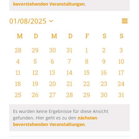
Hinweis
bevorstehenden Veranstaltungen
.
01/08/2025
Vera
Monat
Ansi
Datum
Ansi
wählen.
Kalender
M
MONTAG
D
DIENSTAG
M
MITTWOCH
D
DONNERSTAG
F
FREITAG
S
SAMSTAG
S
SON
Navi
Navi
von
0
0
0
0
0
0
0
28
29
30
31
1
2
3
Veranstaltungen
Veranstaltungen
Veranstaltungen
Veranstaltungen
Veranstaltungen
Veranstaltungen
Veranstaltu
Verans
0
0
0
0
0
0
0
4
5
6
7
8
9
10
Veranstaltungen
Veranstaltungen
Veranstaltungen
Veranstaltungen
Veranstaltungen
Veranstaltu
Verans
0
0
0
0
0
0
0
11
12
13
14
15
16
17
Veranstaltungen
Veranstaltungen
Veranstaltungen
Veranstaltungen
Veranstaltungen
Veranstaltu
Verans
0
0
0
0
0
0
0
18
19
20
21
22
23
24
Veranstaltungen
Veranstaltungen
Veranstaltungen
Veranstaltungen
Veranstaltungen
Veranstaltun
Verans
0
0
0
0
0
0
0
25
26
27
28
29
30
31
Veranstaltungen
Veranstaltungen
Veranstaltungen
Veranstaltungen
Veranstaltungen
Veranstaltun
Verans
Es wurden keine Ergebnisse für diese Ansicht
gefunden. Hier geht es zu den
nächsten
Hinweis
bevorstehenden Veranstaltungen
.