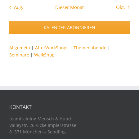
Aug.
Dieser Monat
Okt.
KALENDER ABONNIEREN
Allgemein
|
AfterWorkShops
|
Themenabende
|
Seminare
|
WalkShop
KONTAKT
teamtraining Mensch & Hund
Valleystr. 26 /Ecke Implerstrasse
81371 München – Sendling