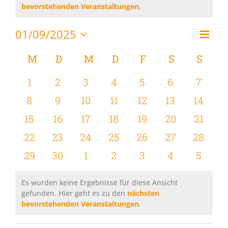
Hinweis
bevorstehenden Veranstaltungen
.
01/09/2025
Vera
Monat
Ansi
Datum
Ansi
wählen.
Kalender
M
MONTAG
D
DIENSTAG
M
MITTWOCH
D
DONNERSTAG
F
FREITAG
S
SAMSTAG
S
SON
Navi
Navi
von
0
0
0
0
0
0
0
1
2
3
4
5
6
7
Veranstaltungen
Veranstaltungen
Veranstaltungen
Veranstaltungen
Veranstaltungen
Veranstaltungen
Veranstaltu
Verans
0
0
0
0
0
0
0
8
9
10
11
12
13
14
Veranstaltungen
Veranstaltungen
Veranstaltungen
Veranstaltungen
Veranstaltungen
Veranstaltu
Verans
0
0
0
0
0
0
0
15
16
17
18
19
20
21
Veranstaltungen
Veranstaltungen
Veranstaltungen
Veranstaltungen
Veranstaltungen
Veranstaltun
Verans
0
0
0
0
0
0
0
22
23
24
25
26
27
28
Veranstaltungen
Veranstaltungen
Veranstaltungen
Veranstaltungen
Veranstaltungen
Veranstaltun
Verans
0
0
0
0
0
0
0
29
30
1
2
3
4
5
Veranstaltungen
Veranstaltungen
Veranstaltungen
Veranstaltungen
Veranstaltungen
Veranstaltu
Verans
Es wurden keine Ergebnisse für diese Ansicht
gefunden. Hier geht es zu den
nächsten
Hinweis
bevorstehenden Veranstaltungen
.