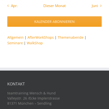
Apr.
Dieser Monat
Juni
KALENDER ABONNIEREN
Allgemein
|
AfterWorkShops
|
Themenabende
|
Seminare
|
WalkShop
KONTAKT
teamtraining Mensch & Hund
Valleystr. 26 /Ecke Implerstrasse
81371 München – Sendling