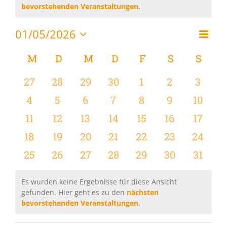
Hinweis
bevorstehenden Veranstaltungen
.
01/05/2026
Vera
Monat
Ansi
Datum
Ansi
wählen.
Kalender
M
MONTAG
D
DIENSTAG
M
MITTWOCH
D
DONNERSTAG
F
FREITAG
S
SAMSTAG
S
SON
Navi
Navi
von
0
0
0
0
0
0
0
27
28
29
30
1
2
3
Veranstaltungen
Veranstaltungen
Veranstaltungen
Veranstaltungen
Veranstaltungen
Veranstaltungen
Veranstaltu
Verans
0
0
0
0
0
0
0
4
5
6
7
8
9
10
Veranstaltungen
Veranstaltungen
Veranstaltungen
Veranstaltungen
Veranstaltungen
Veranstaltu
Verans
0
0
0
0
0
0
0
11
12
13
14
15
16
17
Veranstaltungen
Veranstaltungen
Veranstaltungen
Veranstaltungen
Veranstaltungen
Veranstaltu
Verans
0
0
0
0
0
0
0
18
19
20
21
22
23
24
Veranstaltungen
Veranstaltungen
Veranstaltungen
Veranstaltungen
Veranstaltungen
Veranstaltun
Verans
0
0
0
0
0
0
0
25
26
27
28
29
30
31
Veranstaltungen
Veranstaltungen
Veranstaltungen
Veranstaltungen
Veranstaltungen
Veranstaltun
Verans
Es wurden keine Ergebnisse für diese Ansicht
gefunden. Hier geht es zu den
nächsten
Hinweis
bevorstehenden Veranstaltungen
.