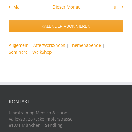
Mai
Dieser Monat
Juli
KALENDER ABONNIEREN
Allgemein
|
AfterWorkShops
|
Themenabende
|
Seminare
|
WalkShop
KONTAKT
teamtraining Mensch & Hund
Valleystr. 26 /Ecke Implerstrasse
81371 München – Sendling