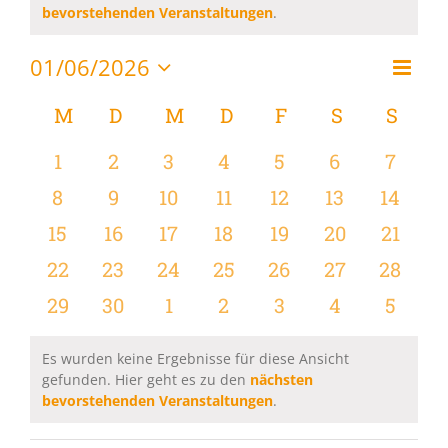
Hinweis
bevorstehenden Veranstaltungen
.
01/06/2026
Vera
Monat
Ansi
Datum
Ansi
wählen.
Kalender
M
MONTAG
D
DIENSTAG
M
MITTWOCH
D
DONNERSTAG
F
FREITAG
S
SAMSTAG
S
SON
Navi
Navi
von
0
0
0
0
0
0
0
1
2
3
4
5
6
7
Veranstaltungen
Veranstaltungen
Veranstaltungen
Veranstaltungen
Veranstaltungen
Veranstaltungen
Veranstaltu
Verans
0
0
0
0
0
0
0
8
9
10
11
12
13
14
Veranstaltungen
Veranstaltungen
Veranstaltungen
Veranstaltungen
Veranstaltungen
Veranstaltu
Verans
0
0
0
0
0
0
0
15
16
17
18
19
20
21
Veranstaltungen
Veranstaltungen
Veranstaltungen
Veranstaltungen
Veranstaltungen
Veranstaltun
Verans
0
0
0
0
0
0
0
22
23
24
25
26
27
28
Veranstaltungen
Veranstaltungen
Veranstaltungen
Veranstaltungen
Veranstaltungen
Veranstaltun
Verans
0
0
0
0
0
0
0
29
30
1
2
3
4
5
Veranstaltungen
Veranstaltungen
Veranstaltungen
Veranstaltungen
Veranstaltungen
Veranstaltu
Verans
Es wurden keine Ergebnisse für diese Ansicht
gefunden. Hier geht es zu den
nächsten
Hinweis
bevorstehenden Veranstaltungen
.